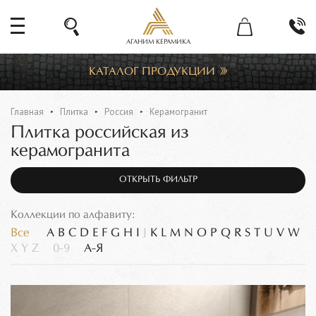
АГАНИМ КЕРАМИКА
КАТАЛОГ ПРОДУКЦИИ
Главная
Плитка
Россия
Керамогранит
Плитка российская из
керамогранита
ОТКРЫТЬ ФИЛЬТР
Коллекции по алфавиту:
Все
A
B
C
D
E
F
G
H
I
J
K
L
M
N
O
P
Q
R
S
T
U
V
W
X
Y
Z
0-9
А-Я