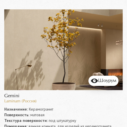
Шоурум
Gemini
Laminam (Россия)
Назначение:
Керамогранит
Поверхность:
матовая
Текстура поверхности:
под штукатурку
Помещение:
ванная комната, для изделий из керамогранита,