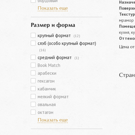
бордовый
Назначе
Поверхн
Показать еще
Текстур
мрамор
Размер и форма
Помеще
кухня, к
крупный формат
(12)
Оттенок
слэб (особо крупный формат)
Цена о
(16)
средний формат
(1)
Book Match
арабески
Стран
гексагон
кабанчик
мелкий формат
овальная
октагон
Показать еще