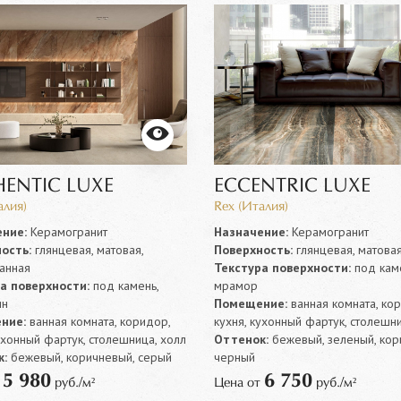
ENTIC LUXE
ECCENTRIC LUXE
алия)
Rex (Италия)
ние:
Керамогранит
Назначение:
Керамогранит
ость:
глянцевая, матовая,
Поверхность:
глянцевая, матова
анная
Текстура поверхности:
под каме
а поверхности:
под камень,
мрамор
ин
Помещение:
ванная комната, ко
ние:
ванная комната, коридор,
кухня, кухонный фартук, столешни
ухонный фартук, столешница, холл
Оттенок:
бежевый, зеленый, кор
:
бежевый, коричневый, серый
черный
5 980
6 750
т
руб./м²
Цена от
руб./м²