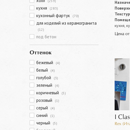
холл
(259)
Назначе
кухня
Поверхн
(283)
Текстур
кухонный фартук
(70)
Помеще
для изделий из керамогранита
кухня, к
(12)
Цена о
под бетон
Оттенок
бежевый
(4)
белый
(4)
голубой
(3)
зеленый
(4)
коричневый
(5)
розовый
(1)
серый
(4)
синий
(1)
I Cla
черный
(5)
Rex (Ит