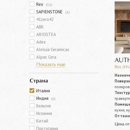
Rex
(11)
SAPIENSTONE
(1)
41zero42
ABK
ARIOSTEA
Adex
Aleluia Ceramicas
Alpas Cera
AUTH
Показать еще
Rex (Ит
Назначе
Поверхн
Страна
полиров
Италия
Текстур
Индия
траверт
(1)
Помеще
Бельгия
кухня, к
Испания
Оттенок
Китай
Цена о
Португалия