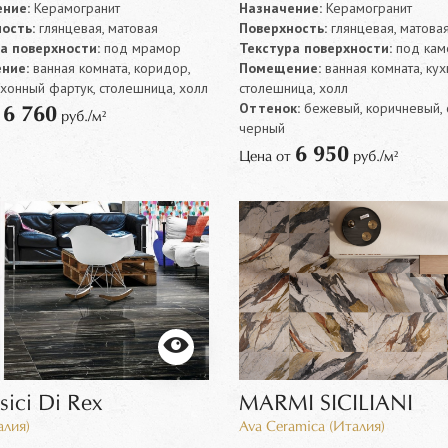
ние:
Керамогранит
Назначение:
Керамогранит
ость:
глянцевая, матовая
Поверхность:
глянцевая, матова
а поверхности:
под мрамор
Текстура поверхности:
под кам
ние:
ванная комната, коридор,
Помещение:
ванная комната, кух
ухонный фартук, столешница, холл
столешница, холл
Оттенок:
бежевый, коричневый, 
6 760
т
руб./м²
черный
6 950
Цена от
руб./м²
ssici Di Rex
MARMI SICILIANI
алия)
Ava Ceramica (Италия)