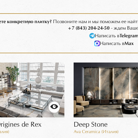
те конкретную плитку?
Позвоните нам и мы поможем ее найт
+7 (843) 204-24-50
- ждем Ваше
Написать в
Telegra
Написать в
Max
rigines de Rex
Deep Stone
алия)
Ava Ceramica (Италия)