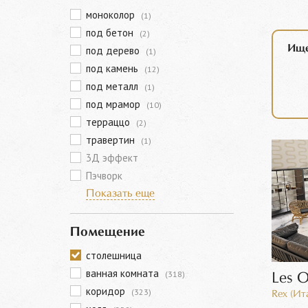
моноколор
(1)
под бетон
(2)
Ище
под дерево
(1)
под камень
(12)
под металл
(1)
под мрамор
(10)
терраццо
(2)
травертин
(1)
3Д эффект
Пэчворк
Показать еще
Помещение
столешница
ванная комната
(318)
Les O
коридор
(323)
Rex (Ит