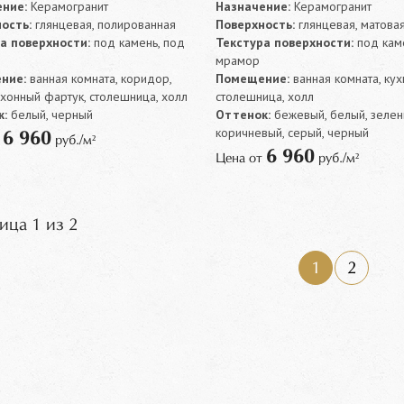
ние:
Керамогранит
Назначение:
Керамогранит
ость:
глянцевая, полированная
Поверхность:
глянцевая, матова
а поверхности:
под камень, под
Текстура поверхности:
под каме
мрамор
ние:
ванная комната, коридор,
Помещение:
ванная комната, кух
ухонный фартук, столешница, холл
столешница, холл
:
белый, черный
Оттенок:
бежевый, белый, зелен
коричневый, серый, черный
6 960
т
руб./м²
6 960
Цена от
руб./м²
ица 1 из 2
1
2