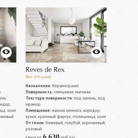
Reves de Rex
Rex (Италия)
Назначение:
Керамогранит
я
Поверхность:
глянцевая, матовая
ень
Текстура поверхности:
под камень, под
ридор,
мрамор
ца, холл
Помещение:
ванная комната, коридор,
ичневый
кухня, кухонный фартук, столешница, холл
Оттенок:
бежевый, голубой, коричневый,
розовый
6 630
Цена от
руб./м²