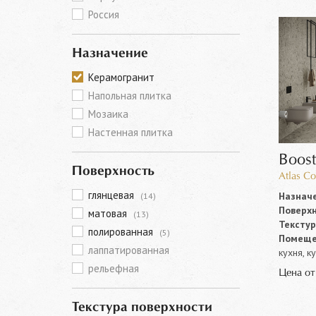
Россия
Назначение
Керамогранит
Напольная плитка
Мозаика
Настенная плитка
Boos
Поверхность
Atlas Co
глянцевая
Назначе
(14)
Поверхн
матовая
(13)
Текстур
полированная
(5)
Помеще
лаппатированная
кухня, к
рельефная
Цена о
Текстура поверхности