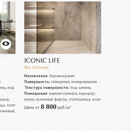
ICONIC LIFE
Rex (Италия)
Назначение:
Керамогранит
я
Поверхность:
глянцевая, полированная
нь, под
Текстура поверхности:
под камень
Помещение:
ванная комната, коридор,
ридор,
кухня, кухонный фартук, столешница, холл
ца, холл
8 800
Цена от
руб./м²
ичневый,