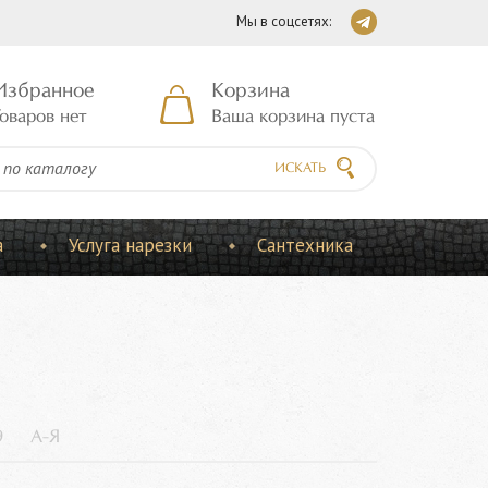
Мы в соцсетях:
Избранное
Корзина
оваров нет
Ваша корзина пуста
ИСКАТЬ
а
Услуга нарезки
Сантехника
9
А-Я