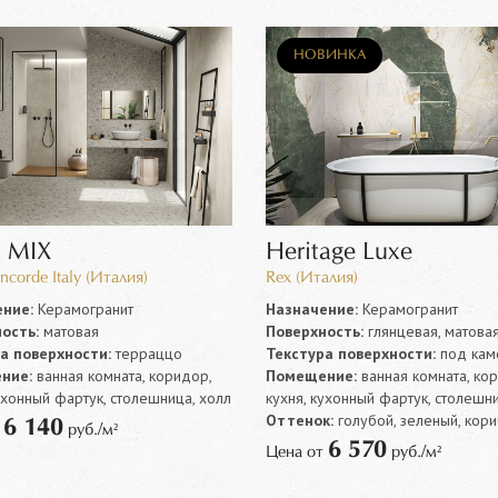
НОВИНКА
t MIX
Heritage Luxe
ncorde Italy (Италия)
Rex (Италия)
ние:
Керамогранит
Назначение:
Керамогранит
ость:
матовая
Поверхность:
глянцевая, матова
а поверхности:
терраццо
Текстура поверхности:
под кам
ние:
ванная комната, коридор,
Помещение:
ванная комната, ко
ухонный фартук, столешница, холл
кухня, кухонный фартук, столешни
Оттенок:
голубой, зеленый, кор
6 140
т
руб./м²
6 570
Цена от
руб./м²