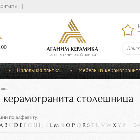
КОНТАКТЫ
Т
к
:00
АГАНИМ КЕРАМИКА
CАЛОН КЕРАМИЧЕСКОЙ ПЛИТКИ
Напольная плитка
Мебель из керамогранит
ница
з керамогранита столешница
ции по алфавиту:
A
B
C
D
E
F
G
H
I
J
K
L
M
N
O
P
Q
R
S
T
U
V
W
X
Y
Z
0-