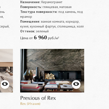
Назначение:
Керамогранит
я
Поверхность:
глянцевая, матовая
ень
Текстура поверхности:
под камень, под
ня,
мрамор
Помещение:
ванная комната, коридор,
серый,
кухня, кухонный фартук, столешница, холл
Оттенок:
зеленый
6 960
Цена от
руб./м²
Prexious of Rex
Rex (Италия)