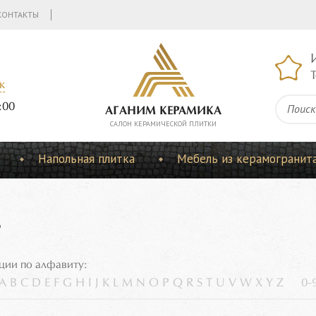
КОНТАКТЫ
Т
к
:00
АГАНИМ КЕРАМИКА
CАЛОН КЕРАМИЧЕСКОЙ ПЛИТКИ
Напольная плитка
Мебель из керамогранит
s
ции по алфавиту:
A
B
C
D
E
F
G
H
I
J
K
L
M
N
O
P
Q
R
S
T
U
V
W
X
Y
Z
0-