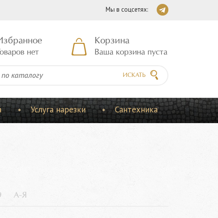
Мы в соцсетях:
Избранное
Корзина
оваров нет
Ваша корзина пуста
ИСКАТЬ
а
Услуга нарезки
Сантехника
9
А-Я