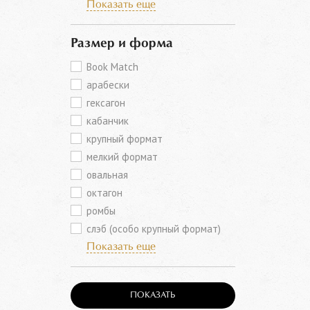
Показать еще
Размер и форма
Book Match
арабески
гексагон
кабанчик
крупный формат
мелкий формат
овальная
октагон
ромбы
слэб (особо крупный формат)
Показать еще
ПОКАЗАТЬ