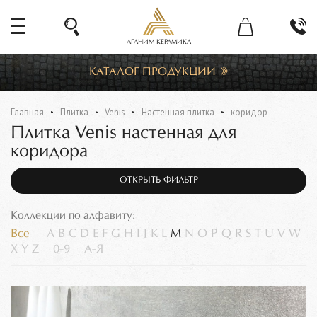
АГАНИМ КЕРАМИКА
КАТАЛОГ ПРОДУКЦИИ
Главная
Плитка
Venis
Настенная плитка
коридор
Плитка Venis настенная для
коридора
ОТКРЫТЬ ФИЛЬТР
Коллекции по алфавиту:
Все
A
B
C
D
E
F
G
H
I
J
K
L
M
N
O
P
Q
R
S
T
U
V
W
X
Y
Z
0-9
А-Я