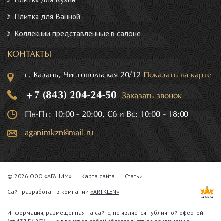
Плитка для Ванной
Коллекции представленные в салоне
КОНТАКТЫ
г. Казань, Чистопольская 20/12
Показать на карте
+7 (843) 204-24-50
Заказать звонок
Пн-Пт: 10:00 - 20:00, Сб и Вс: 10:00 - 18:00
aganimkzn@mail.ru
© 2026 ООО «АГАНИМ»
Карта сайта
Статьи
Сайт разработан в компании
«ARTKLEN»
Информация, размещенная на сайте, не является публичной офертой
(ст.437 ГК РФ) и не влечет за собой обязательств по заключению