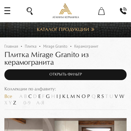
АГАНИМ КЕРАМИКА
КАТАЛОГ ПРОДУКЦИИ
Главная
Плитка
Mirage Granito
Керамогранит
Плитка Mirage Granito из
керамогранита
ОТКРЫТЬ ФИЛЬТР
Коллекции по алфавиту:
Все
A
B
C
D
E
F
G
H
I
J
K
L
M
N
O
P
Q
R
S
T
U
V
W
X
Y
Z
0-9
А-Я