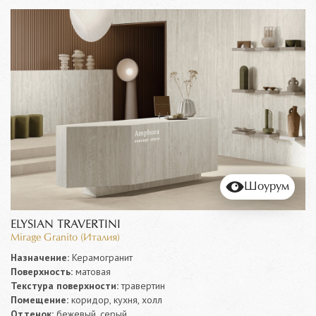
Шоурум
ELYSIAN TRAVERTINI
Mirage Granito (Италия)
Назначение:
Керамогранит
Поверхность:
матовая
Текстура поверхности:
травертин
Помещение:
коридор, кухня, холл
Оттенок:
бежевый, серый