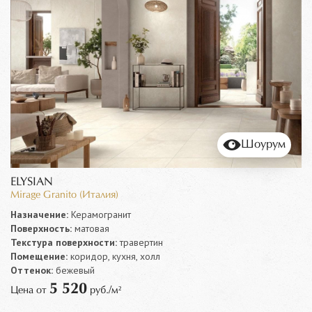
Шоурум
ELYSIAN
Mirage Granito (Италия)
Назначение:
Керамогранит
Поверхность:
матовая
Текстура поверхности:
травертин
Помещение:
коридор, кухня, холл
Оттенок:
бежевый
5 520
Цена от
руб./м²