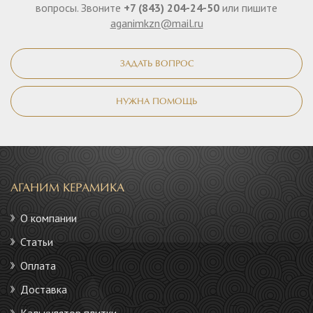
вопросы. Звоните
+7 (843) 204-24-50
или пишите
aganimkzn@mail.ru
ЗАДАТЬ ВОПРОС
НУЖНА ПОМОЩЬ
АГАНИМ КЕРАМИКА
О компании
Статьи
Оплата
Доставка
Калькулятор плитки