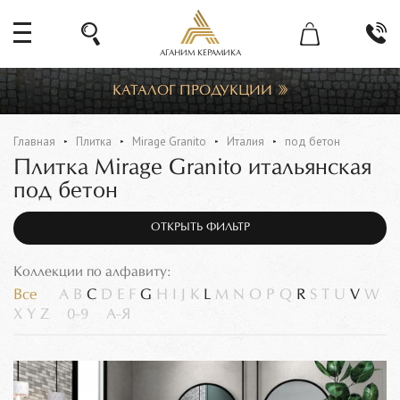
АГАНИМ КЕРАМИКА
КАТАЛОГ ПРОДУКЦИИ
Главная
Плитка
Mirage Granito
Италия
под бетон
Плитка Mirage Granito итальянская
под бетон
ОТКРЫТЬ ФИЛЬТР
Коллекции по алфавиту:
Все
A
B
C
D
E
F
G
H
I
J
K
L
M
N
O
P
Q
R
S
T
U
V
W
X
Y
Z
0-9
А-Я