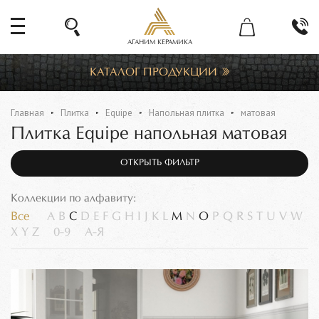
АГАНИМ КЕРАМИКА
КАТАЛОГ ПРОДУКЦИИ
Главная
Плитка
Equipe
Напольная плитка
матовая
Плитка Equipe напольная матовая
ОТКРЫТЬ ФИЛЬТР
Коллекции по алфавиту:
Все
A
B
C
D
E
F
G
H
I
J
K
L
M
N
O
P
Q
R
S
T
U
V
W
X
Y
Z
0-9
А-Я