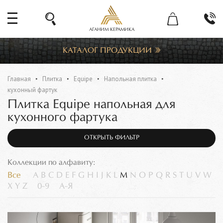
АГАНИМ КЕРАМИКА
КАТАЛОГ ПРОДУКЦИИ
Главная
Плитка
Equipe
Напольная плитка
кухонный фартук
Плитка Equipe напольная для
кухонного фартука
ОТКРЫТЬ ФИЛЬТР
Коллекции по алфавиту:
Все
A
B
C
D
E
F
G
H
I
J
K
L
M
N
O
P
Q
R
S
T
U
V
W
X
Y
Z
0-9
А-Я