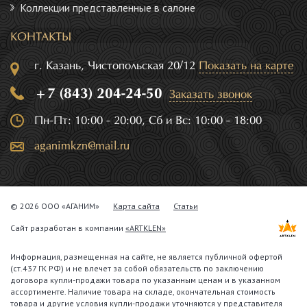
Коллекции представленные в салоне
КОНТАКТЫ
г. Казань, Чистопольская 20/12
Показать на карте
+7 (843) 204-24-50
Заказать звонок
Пн-Пт: 10:00 - 20:00, Сб и Вс: 10:00 - 18:00
aganimkzn@mail.ru
© 2026 ООО «АГАНИМ»
Карта сайта
Статьи
Сайт разработан в компании
«ARTKLEN»
Информация, размещенная на сайте, не является публичной офертой
(ст.437 ГК РФ) и не влечет за собой обязательств по заключению
договора купли-продажи товара по указанным ценам и в указанном
ассортименте. Наличие товара на складе, окончательная стоимость
товара и другие условия купли-продажи уточняются у представителя