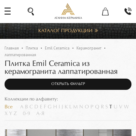
АГАНИМ КЕРАМИКА
КАТАЛОГ ПРОДУКЦИИ
Главная
Плитка
Emil Ceramica
Керамогранит
лаппатированная
Плитка Emil Ceramica из
керамогранита лаппатированная
ОТКРЫТЬ ФИЛЬТР
Коллекции по алфавиту:
Все
A
B
C
D
E
F
G
H
I
J
K
L
M
N
O
P
Q
R
S
T
U
V
W
X
Y
Z
0-9
А-Я