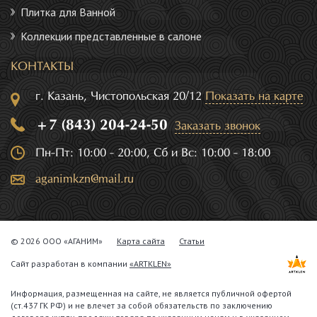
Плитка для Ванной
Коллекции представленные в салоне
КОНТАКТЫ
г. Казань, Чистопольская 20/12
Показать на карте
+7 (843) 204-24-50
Заказать звонок
Пн-Пт: 10:00 - 20:00, Сб и Вс: 10:00 - 18:00
aganimkzn@mail.ru
© 2026 ООО «АГАНИМ»
Карта сайта
Статьи
Сайт разработан в компании
«ARTKLEN»
Информация, размещенная на сайте, не является публичной офертой
(ст.437 ГК РФ) и не влечет за собой обязательств по заключению