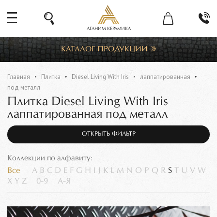
АГАНИМ КЕРАМИКА
КАТАЛОГ ПРОДУКЦИИ
Главная
Плитка
Diesel Living With Iris
лаппатированная
под металл
Плитка Diesel Living With Iris
лаппатированная под металл
ОТКРЫТЬ ФИЛЬТР
Коллекции по алфавиту:
Все
A
B
C
D
E
F
G
H
I
J
K
L
M
N
O
P
Q
R
S
T
U
V
W
X
Y
Z
0-9
А-Я