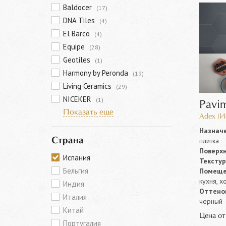
Baldocer
(17)
DNA Tiles
(4)
El Barco
(4)
Equipe
(28)
Geotiles
(1)
Harmony by Peronda
(19)
Living Ceramics
(29)
NICEKER
(1)
Pavi
Показать еще
Adex (И
Назначе
плитка
Страна
Поверхн
Испания
Текстур
Бельгия
Помеще
кухня, х
Индия
Оттенок
Италия
черный
Китай
Цена о
Португалия