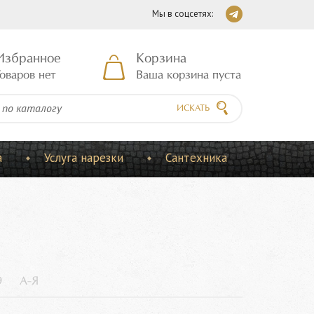
Мы в соцсетях:
Избранное
Корзина
оваров нет
Ваша корзина пуста
ИСКАТЬ
а
Услуга нарезки
Сантехника
9
А-Я