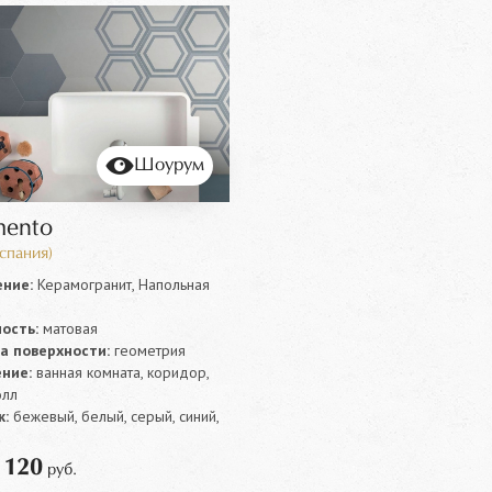
Шоурум
mento
спания)
ние:
Керамогранит, Напольная
ость:
матовая
а поверхности:
геометрия
ние:
ванная комната, коридор,
олл
:
бежевый, белый, серый, синий,
120
т
руб.