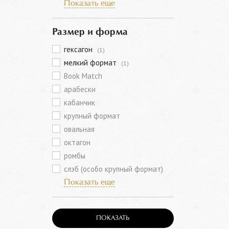
Показать еще
Размер и форма
гексагон
(1)
мелкий формат
(1)
Book Match
арабески
кабанчик
крупный формат
овальная
октагон
ромбы
слэб (особо крупный формат)
Показать еще
ПОКАЗАТЬ