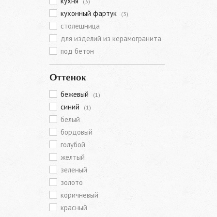
кухня
(3)
кухонный фартук
(3)
столешница
для изделий из керамогранита
под бетон
Оттенок
бежевый
(1)
синий
(1)
белый
бордовый
голубой
желтый
зеленый
золото
коричневый
красный