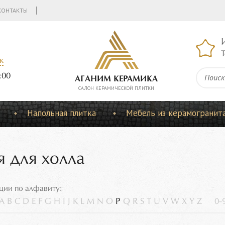
КОНТАКТЫ
Т
к
:00
АГАНИМ КЕРАМИКА
CАЛОН КЕРАМИЧЕСКОЙ ПЛИТКИ
Напольная плитка
Мебель из керамогранит
я для холла
ции по алфавиту:
A
B
C
D
E
F
G
H
I
J
K
L
M
N
O
P
Q
R
S
T
U
V
W
X
Y
Z
0-