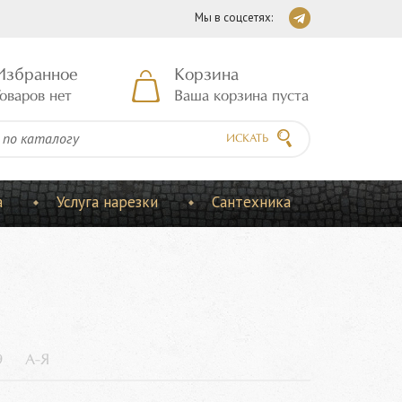
Мы в соцсетях:
Избранное
Корзина
оваров нет
Ваша корзина пуста
ИСКАТЬ
а
Услуга нарезки
Сантехника
9
А-Я