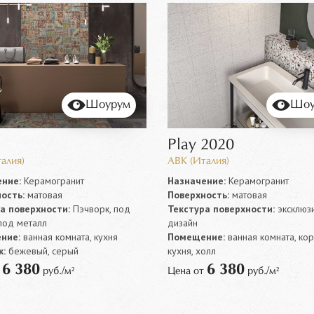
Шоурум
Шоу
Play 2020
алия)
ABK (Италия)
ние:
Керамогранит
Назначение:
Керамогранит
ость:
матовая
Поверхность:
матовая
а поверхности:
Пэчворк, под
Текстура поверхности:
эксклюз
под металл
дизайн
ние:
ванная комната, кухня
Помещение:
ванная комната, ко
:
бежевый, серый
кухня, холл
6 380
6 380
т
руб./м²
Цена от
руб./м²