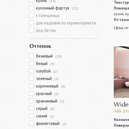
кухня
(19)
Текстур
кухонный фартук
Помеще
(12)
кухня, к
столешница
Оттенок
для изделий из керамогранита
Цена о
под бетон
Оттенок
бежевый
(10)
белый
(3)
голубой
(2)
зеленый
(2)
коричневый
(4)
красный
(1)
оранжевый
(1)
Wide
серый
(8)
ABK (Ит
синий
(2)
Назначе
фиолетовый
(1)
Поверхн