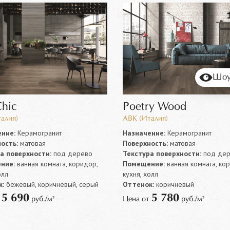
Шоу
Chic
Poetry Wood
алия)
ABK (Италия)
ние:
Керамогранит
Назначение:
Керамогранит
ость:
матовая
Поверхность:
матовая
а поверхности:
под дерево
Текстура поверхности:
под дер
ние:
ванная комната, коридор,
Помещение:
ванная комната, ко
олл
кухня, холл
:
бежевый, коричневый, серый
Оттенок:
коричневый
5 690
5 780
т
руб./м²
Цена от
руб./м²