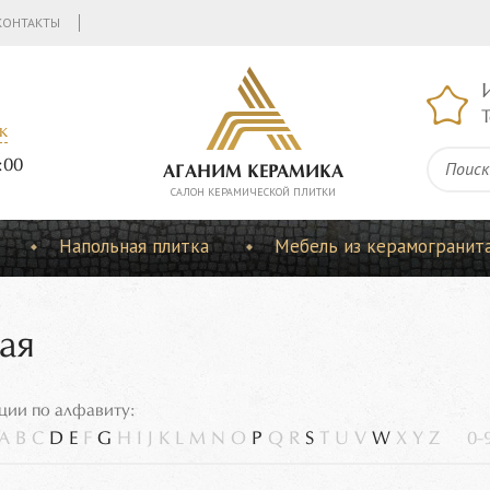
КОНТАКТЫ
Т
к
:00
АГАНИМ КЕРАМИКА
CАЛОН КЕРАМИЧЕСКОЙ ПЛИТКИ
Напольная плитка
Мебель из керамогранит
ая
ции по алфавиту:
A
B
C
D
E
F
G
H
I
J
K
L
M
N
O
P
Q
R
S
T
U
V
W
X
Y
Z
0-