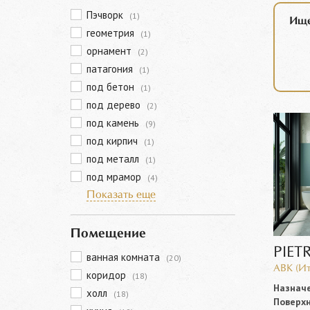
Пэчворк
(1)
Ище
геометрия
(1)
орнамент
(2)
патагония
(1)
под бетон
(1)
под дерево
(2)
под камень
(9)
под кирпич
(1)
под металл
(1)
под мрамор
(4)
Показать еще
Помещение
PIET
ванная комната
(20)
ABK (Ит
коридор
(18)
Назначе
холл
(18)
Поверхн