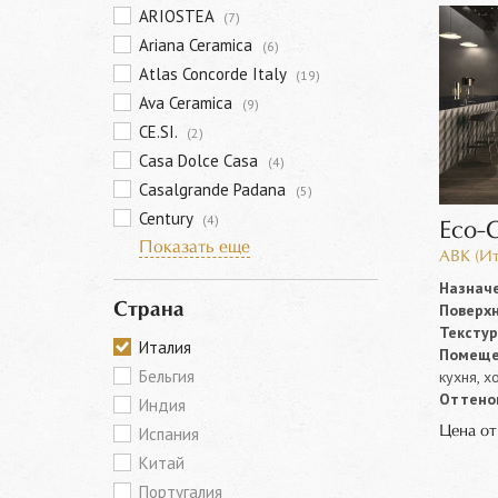
ARIOSTEA
(7)
Ariana Ceramica
(6)
Atlas Concorde Italy
(19)
Ava Ceramica
(9)
CE.SI.
(2)
Casa Dolce Casa
(4)
Casalgrande Padana
(5)
Century
(4)
Eco-
Показать еще
ABK (Ит
Назначе
Поверхн
Страна
Текстур
Италия
Помеще
Бельгия
кухня, х
Оттенок
Индия
Цена о
Испания
Китай
Португалия