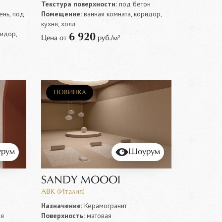
Текстура поверхности:
под бетон
нь, под
Помещение:
ванная комната, коридор,
кухня, холл
ридор,
6 920
Цена от
руб./м²
НОВИНКА
рум
Шоурум
SANDY MOOOI
ABK (Италия)
Назначение:
Керамогранит
ая
Поверхность:
матовая