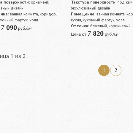
а поверхности:
орнамент,
Текстура поверхности:
под каме
ивный дизайн
эксклюзивный дизайн
ние:
ванная комната, коридор,
Помещение:
ванная комната, ко
ухонный фартук, холл
кухня, кухонный фартук, холл
Оттенок:
бежевый, коричневый,
7 090
т
руб./м²
7 820
Цена от
руб./м²
ица 1 из 2
1
2