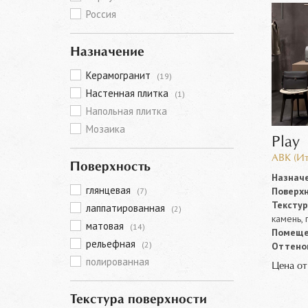
Россия
Назначение
Керамогранит
(19)
Настенная плитка
(1)
Напольная плитка
Мозаика
Play
ABK (Ит
Поверхность
Назначе
глянцевая
Поверхн
(7)
Текстур
лаппатированная
(2)
камень, 
матовая
(14)
Помеще
рельефная
(2)
Оттенок
полированная
Цена о
Текстура поверхности