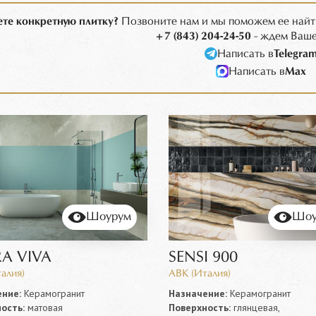
те конкретную плитку?
Позвоните нам и мы поможем ее найт
+7 (843) 204-24-50
- ждем Ваше
Написать в
Telegra
Написать в
Max
Шоурум
Шоу
RA VIVA
SENSI 900
алия)
ABK (Италия)
ние:
Керамогранит
Назначение:
Керамогранит
ость:
матовая
Поверхность:
глянцевая,