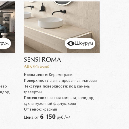
рум
Шоурум
SENSI ROMA
ABK (Италия)
Назначение:
Керамогранит
Поверхность:
лаппатированная, матовая
ево
Текстура поверхности:
под камень,
ридор,
травертин
Помещение:
ванная комната, коридор,
кухня, кухонный фартук, холл
Оттенок:
красный
6 150
Цена от
руб./м²