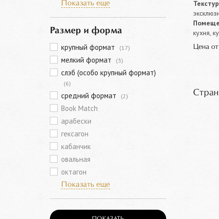
Текстур
Показать еще
эксклюз
Помеще
Размер и форма
кухня, к
крупный формат
Цена о
(17)
мелкий формат
(3)
слэб (особо крупный формат)
(6)
Стран
средний формат
(2)
Book Match
арабески
гексагон
кабанчик
овальная
октагон
Показать еще