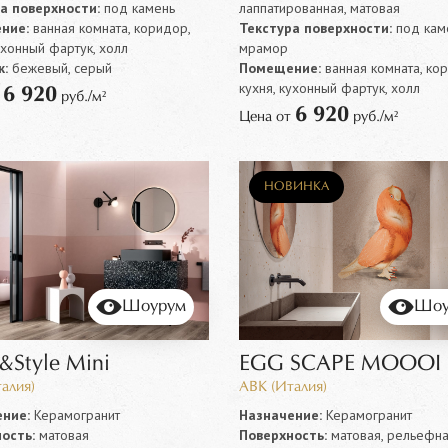
а поверхности:
под камень
лаппатированная, матовая
ние:
ванная комната, коридор,
Текстура поверхности:
под каме
ухонный фартук, холл
мрамор
:
бежевый, серый
Помещение:
ванная комната, ко
кухня, кухонный фартук, холл
6 920
т
руб./м²
6 920
Цена от
руб./м²
НОВИНКА
Шоурум
Шоу
&Style Mini
EGG SCAPE MOOOI
алия)
ABK (Италия)
ние:
Керамогранит
Назначение:
Керамогранит
ость:
матовая
Поверхность:
матовая, рельефн