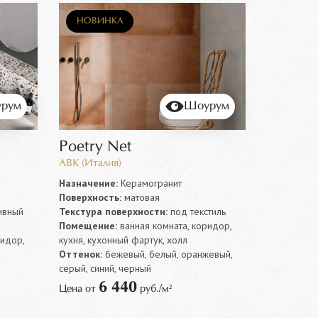
НОВИНКА
рум
Шоурум
Poetry Net
ABK (Италия)
Назначение:
Керамогранит
Поверхность:
матовая
ивный
Текстура поверхности:
под текстиль
Помещение:
ванная комната, коридор,
ридор,
кухня, кухонный фартук, холл
Оттенок:
бежевый, белый, оранжевый,
серый, синий, черный
6 440
Цена от
руб./м²