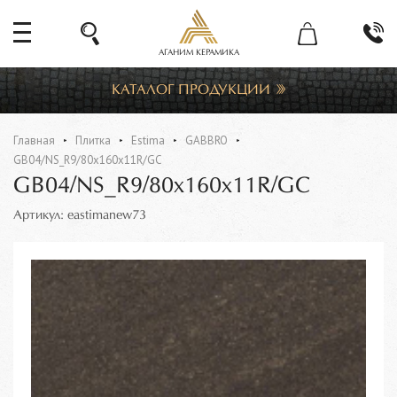
АГАНИМ КЕРАМИКА
КАТАЛОГ ПРОДУКЦИИ
Главная
Плитка
Estima
GABBRO
GB04/NS_R9/80x160x11R/GC
GB04/NS_R9/80x160x11R/GC
Артикул: eastimanew73