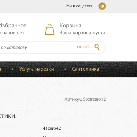
Мы в соцсетях:
Избранное
Корзина
оваров нет
Ваша корзина пуста
ИСКАТЬ
а
Услуга нарезки
Сантехника
Артикул: Spctrzero12
тики:
41zero42