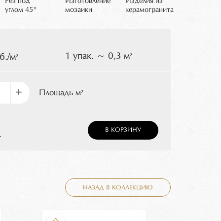
Рез под
Изготовление
Изделия из
углом 45°
мозаики
керамогранита
1 упак. ~ 0,3 м²
б./м²
+
Площадь м²
В КОРЗИНУ
.
НАЗАД В КОЛЛЕКЦИЮ