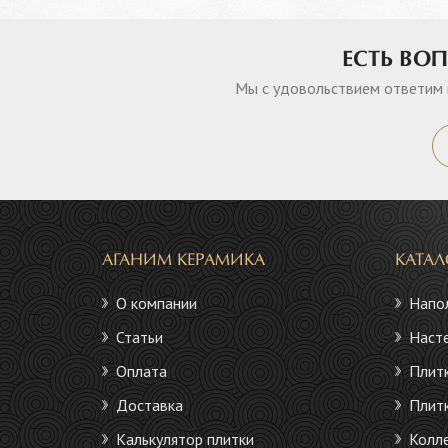
ЕСТЬ ВО
Мы с удовольствием ответим 
АГАНИМ КЕРАМИКА
КАТА
О компании
Напол
Статьи
Насте
Оплата
Плитк
Доставка
Плитк
Калькулятор плитки
Колле