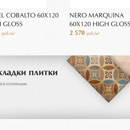
L COBALTO 60X120
NERO MARQUINA
 GLOSS
60Х120 HIGH GLOS
0
2 570
руб./м²
руб./м²
кладки плитки
ся коллекции.