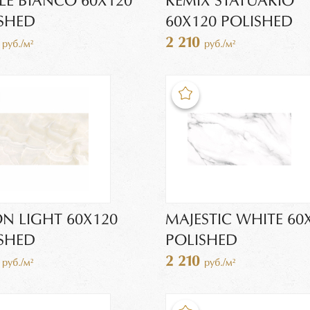
LE BIANCO 60X120
REMIX STATUARIO
SHED
60X120 POLISHED
0
2 210
руб./м²
руб./м²
N LIGHT 60X120
MAJESTIC WHITE 60
SHED
POLISHED
0
2 210
руб./м²
руб./м²