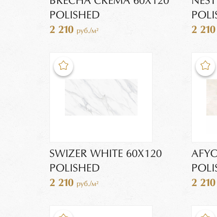
BRECHA CREMA 60X120
NEST
POLISHED
POLI
2 210
2 21
руб./м²
SWIZER WHITE 60Х120
AFYO
POLISHED
POLI
2 210
2 21
руб./м²