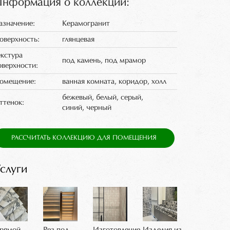
нформация о коллекции:
азначение:
Керамогранит
оверхность:
глянцевая
екстура
под камень, под мрамор
оверхности:
омещение:
ванная комната, коридор, холл
бежевый, белый, серый,
ттенок:
синий, черный
РАССЧИТАТЬ КОЛЛЕКЦИЮ ДЛЯ ПОМЕЩЕНИЯ
слуги