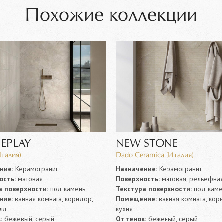
Похожие коллекции
EPLAY
NEW STONE
Италия)
Dado Ceramica (Италия)
ние:
Керамогранит
Назначение:
Керамогранит
ость:
матовая
Поверхность:
матовая, рельефна
а поверхности:
под камень
Текстура поверхности:
под каме
ние:
ванная комната, коридор,
Помещение:
ванная комната, кор
олл
кухня
:
бежевый, серый
Оттенок:
бежевый, серый