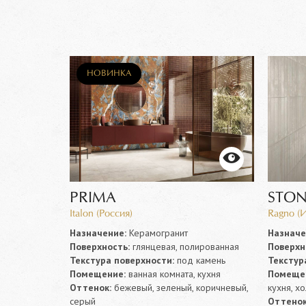
НОВИНКА
PRIMA
STON
Italon (Россия)
Ragno (
Назначение:
Керамогранит
Назначе
ефная
Поверхность:
глянцевая, полированная
Поверхн
камень
Текстура поверхности:
под камень
Текстур
 коридор,
Помещение:
ванная комната, кухня
Помеще
Оттенок:
бежевый, зеленый, коричневый,
кухня, х
ый, серый
серый
Оттенок