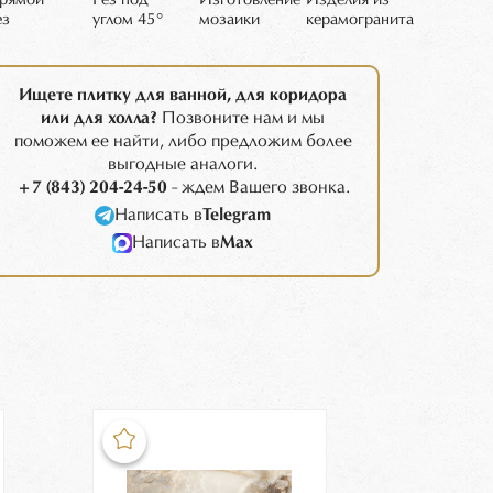
рямой
Рез под
Изготовление
Изделия из
ез
углом 45°
мозаики
керамогранита
Ищете плитку для ванной, для коридора
или для холла?
Позвоните нам и мы
поможем ее найти, либо предложим более
выгодные аналоги.
+7 (843) 204-24-50
- ждем Вашего звонка.
Написать в
Telegram
Написать в
Max