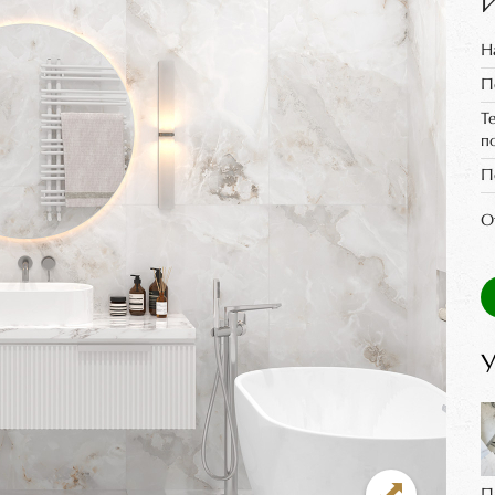
И
Н
П
Т
п
П
О
У