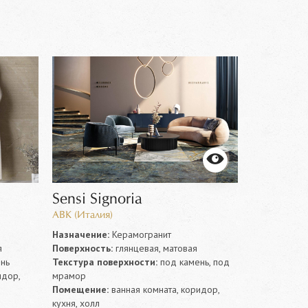
Sensi Signoria
Sensi U
ABK (Италия)
ABK (Италия
Назначение:
Керамогранит
Назначение
я
Поверхность:
глянцевая, матовая
Поверхность
нь
Текстура поверхности:
под камень, под
Текстура по
идор,
мрамор
мрамор
Помещение:
ванная комната, коридор,
Помещение:
кухня, холл
холл