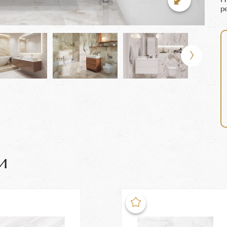
П
р
и