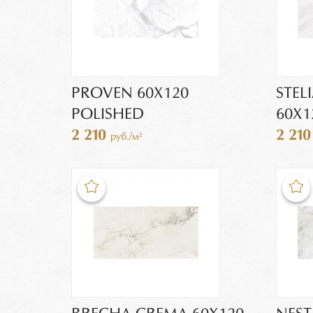
PROVEN 60X120
STEL
POLISHED
60X1
2 210
2 21
руб./м²