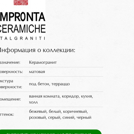
нформация о коллекции:
азначение:
Керамогранит
оверхность:
матовая
екстура
под бетон, терраццо
оверхности:
ванная комната, коридор, кухня,
омещение:
холл
бежевый, белый, коричневый,
ттенок:
розовый, серый, синий, черный