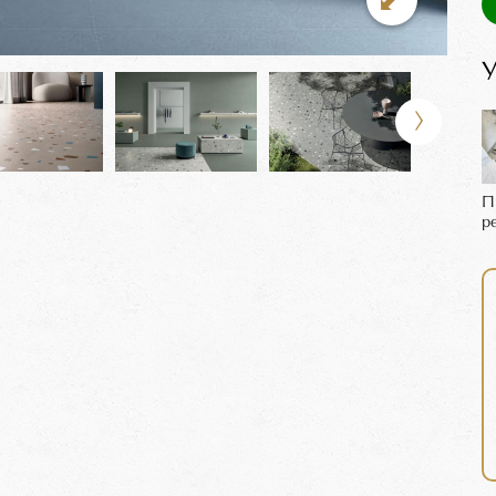
У
П
р