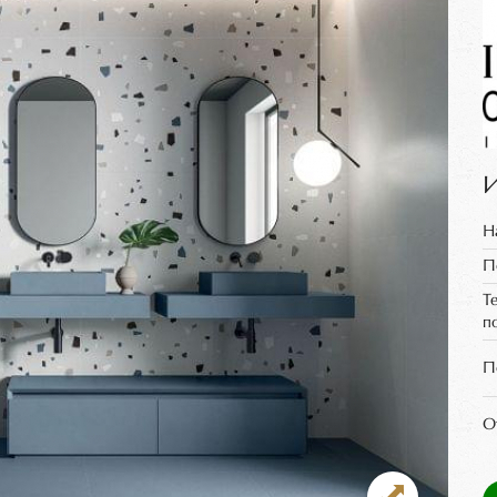
И
Н
П
Т
п
П
О