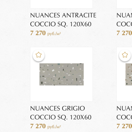
NUANCES ANTRACITE
NUA
COCCIO SQ. 120X60
COCC
7 270
7 27
руб./м²
NUANCES GRIGIO
NUA
COCCIO SQ. 120X60
COCC
7 270
7 27
руб./м²