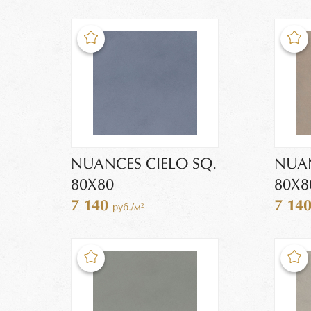
NUANCES CIELO SQ.
NUAN
80X80
80X8
7 140
7 14
руб./м²