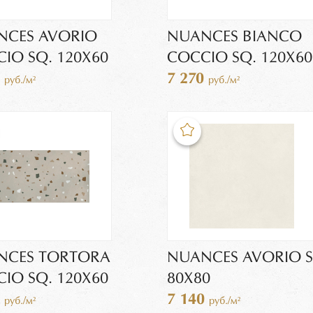
NCES AVORIO
NUANCES BIANCO
IO SQ. 120X60
COCCIO SQ. 120X60
0
7 270
руб./м²
руб./м²
NCES TORTORA
NUANCES AVORIO S
IO SQ. 120X60
80X80
0
7 140
руб./м²
руб./м²