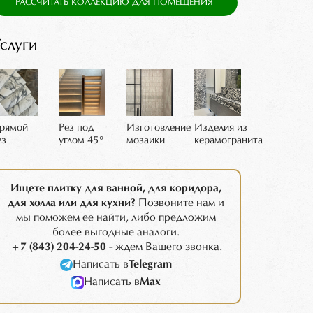
РАССЧИТАТЬ КОЛЛЕКЦИЮ ДЛЯ ПОМЕЩЕНИЯ
слуги
рямой
Рез под
Изготовление
Изделия из
ез
углом 45°
мозаики
керамогранита
Ищете плитку для ванной, для коридора,
для холла или для кухни?
Позвоните нам и
мы поможем ее найти, либо предложим
более выгодные аналоги.
+7 (843) 204-24-50
- ждем Вашего звонка.
Написать в
Telegram
Написать в
Max