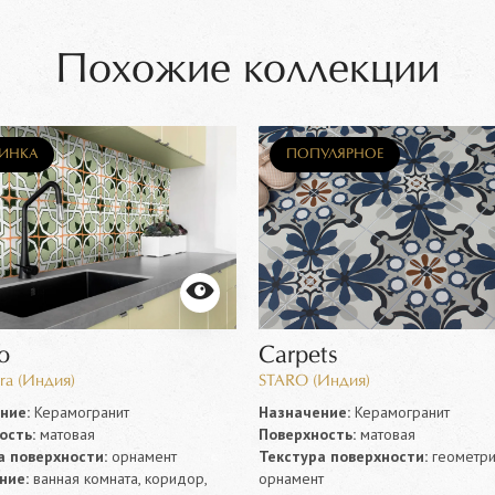
Похожие коллекции
ИНКА
ПОПУЛЯРНОЕ
o
Carpets
ra (Индия)
STARO (Индия)
ние:
Керамогранит
Назначение:
Керамогранит
ость:
матовая
Поверхность:
матовая
а поверхности:
орнамент
Текстура поверхности:
геометри
ние:
ванная комната, коридор,
орнамент