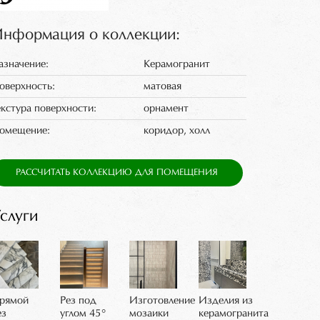
нформация о коллекции:
азначение:
Керамогранит
оверхность:
матовая
екстура поверхности:
орнамент
омещение:
коридор, холл
РАССЧИТАТЬ КОЛЛЕКЦИЮ ДЛЯ ПОМЕЩЕНИЯ
слуги
рямой
Рез под
Изготовление
Изделия из
ез
углом 45°
мозаики
керамогранита