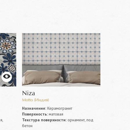
Niza
ORANGE
Motto (Индия)
Naxos (Итал
Назначение:
Керамогранит
Назначение
Поверхность:
матовая
Поверхность
я,
Текстура поверхности:
орнамент, под
Текстура по
бетон
орнамент, т