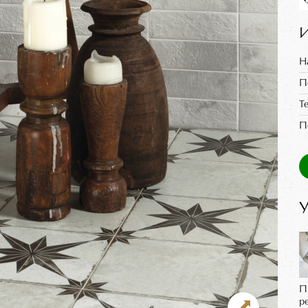
И
Н
П
Т
П
У
П
р