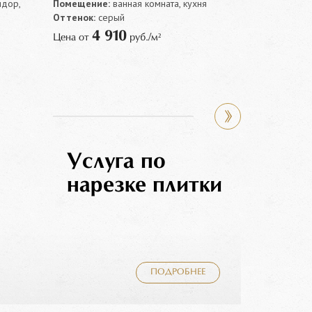
идор,
Помещение:
ванная комната, кухня
Помещение:
Оттенок:
серый
кухня, холл
Оттенок:
бе
4 910
Цена от
руб./м²
6 
Цена от
Услуга по
нарезке плитки
ПОДРОБНЕЕ