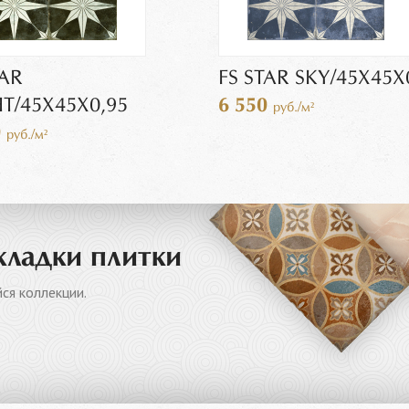
TAR
FS STAR SKY/45X45X
T/45X45X0,95
6 550
руб./м²
0
руб./м²
кладки плитки
ся коллекции.