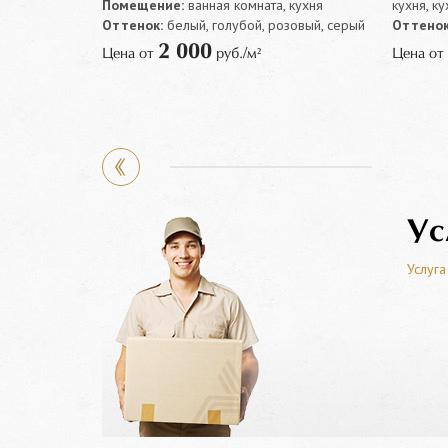
 коридор,
Помещение:
ванная комната, кухня
кухня, к
Оттенок:
белый, голубой, розовый, серый
Оттенок
2 000
Цена от
руб./м²
Цена от
Ус
Услуга