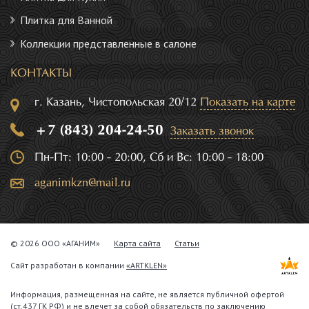
Плитка для Ванной
Коллекции представленные в салоне
КОНТАКТЫ
г. Казань, Чистопольская 20/12
Показать на карте
+7 (843) 204-24-50
Заказать звонок
Пн-Пт: 10:00 - 20:00, Сб и Вс: 10:00 - 18:00
aganimkzn@mail.ru
© 2026 ООО «АГАНИМ»
Карта сайта
Статьи
Сайт разработан в компании
«ARTKLEN»
Информация, размещенная на сайте, не является публичной офертой
(ст.437 ГК РФ) и не влечет за собой обязательств по заключению