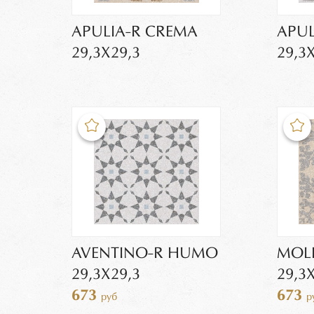
APULIA-R CREMA
APU
29,3X29,3
29,3
AVENTINO-R HUMO
MOLI
29,3X29,3
29,3
673
673
руб
р