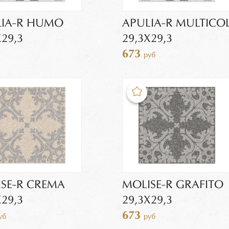
LIA-R HUMO
APULIA-R MULTICO
X29,3
29,3X29,3
673
руб
SE-R CREMA
MOLISE-R GRAFITO
X29,3
29,3X29,3
673
уб
руб