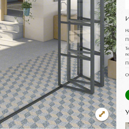
И
Н
П
Т
п
П
О
У