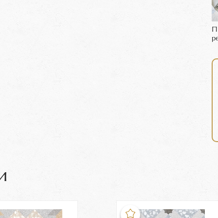
П
р
и