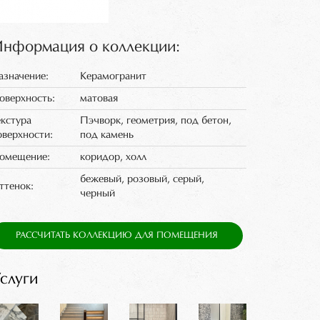
нформация о коллекции:
азначение:
Керамогранит
оверхность:
матовая
екстура
Пэчворк, геометрия, под бетон,
оверхности:
под камень
омещение:
коридор, холл
бежевый, розовый, серый,
ттенок:
черный
РАССЧИТАТЬ КОЛЛЕКЦИЮ ДЛЯ ПОМЕЩЕНИЯ
слуги