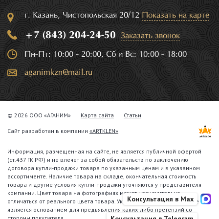
г. Казань, Чистопольская 20/12
Показать на карте
+7 (843) 204-24-50
Заказать звонок
Пн-Пт: 10:00 - 20:00, Сб и Вс: 10:00 - 18:00
aganimkzn@mail.ru
© 2026 ООО «АГАНИМ»
Карта сайта
Статьи
Сайт разработан в компании
«ARTKLEN»
Информация, размещенная на сайте, не является публичной офертой
(ст.437 ГК РФ) и не влечет за собой обязательств по заключению
договора купли-продажи товара по указанным ценам и в указанном
ассортименте. Наличие товара на складе, окончательная стоимость
товара и другие условия купли-продажи уточняются у представителя
компании. Цвет товара на фотографиях может незначительно
Консультация в Max
отличаться от реального цвета товара. Указанное обстоятельство не
является основанием для предъявления каких-либо претензий со
стороны покупателя.
Консультация в Telegram