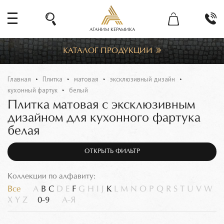
АГАНИМ КЕРАМИКА
КАТАЛОГ ПРОДУКЦИИ
Главная
Плитка
матовая
эксклюзивный дизайн
кухонный фартук
белый
Плитка матовая с эксклюзивным
дизайном для кухонного фартука
белая
ОТКРЫТЬ ФИЛЬТР
Коллекции по алфавиту:
Все
A
B
C
D
E
F
G
H
I
J
K
L
M
N
O
P
Q
R
S
T
U
V
W
X
Y
Z
0-9
А-Я