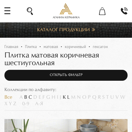
АГАНИМ КЕРАМИКА
КАТАЛОГ ПРОДУКЦИИ
Главная
Плитка
матовая
коричневый
гексагон
Плитка матовая коричневая
шестиугольная
ОТКРЫТЬ ФИЛЬТР
Коллекции по алфавиту:
Все
A
B
C
D
E
F
G
H
I
J
K
L
M
N
O
P
Q
R
S
T
U
V
W
X
Y
Z
0-9
А-Я