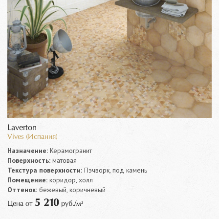
Laverton
Vives (Испания)
Назначение:
Керамогранит
Поверхность:
матовая
Текстура поверхности:
Пэчворк, под камень
Помещение:
коридор, холл
Оттенок:
бежевый, коричневый
5 210
Цена от
руб./м²