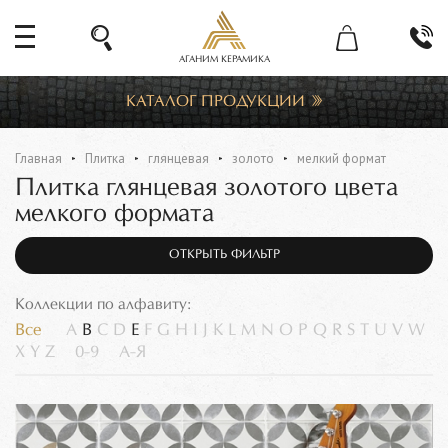
АГАНИМ КЕРАМИКА
КАТАЛОГ ПРОДУКЦИИ
Главная
Плитка
глянцевая
золото
мелкий формат
Плитка глянцевая золотого цвета
мелкого формата
ОТКРЫТЬ ФИЛЬТР
Коллекции по алфавиту:
Все
A
B
C
D
E
F
G
H
I
J
K
L
M
N
O
P
Q
R
S
T
U
V
W
X
Y
Z
0-9
А-Я