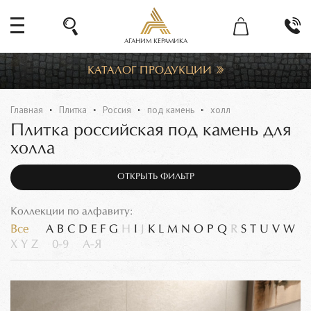
АГАНИМ КЕРАМИКА
КАТАЛОГ ПРОДУКЦИИ
Главная
Плитка
Россия
под камень
холл
Плитка российская под камень для
холла
ОТКРЫТЬ ФИЛЬТР
Коллекции по алфавиту:
Все
A
B
C
D
E
F
G
H
I
J
K
L
M
N
O
P
Q
R
S
T
U
V
W
X
Y
Z
0-9
А-Я