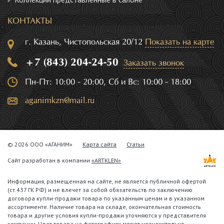
КОНТАКТЫ
г. Казань, Чистопольская 20/12
Показать на карте
+7 (843) 204-24-50
Заказать звонок
Пн-Пт: 10:00 - 20:00, Сб и Вс: 10:00 - 18:00
aganimkzn@mail.ru
© 2026 ООО «АГАНИМ»
Карта сайта
Статьи
Сайт разработан в компании
«ARTKLEN»
Информация, размещенная на сайте, не является публичной офертой
(ст.437 ГК РФ) и не влечет за собой обязательств по заключению
договора купли-продажи товара по указанным ценам и в указанном
ассортименте. Наличие товара на складе, окончательная стоимость
товара и другие условия купли-продажи уточняются у представителя
компании. Цвет товара на фотографиях может незначительно