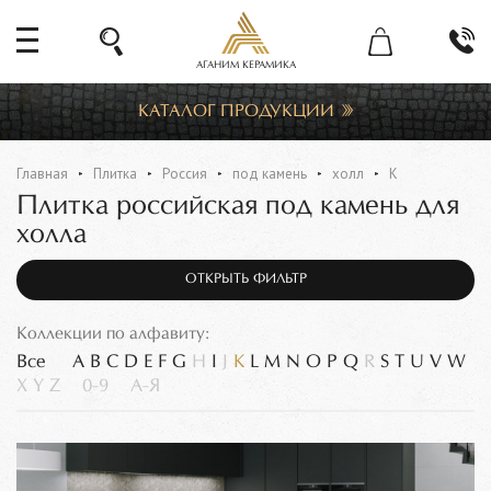
АГАНИМ КЕРАМИКА
КАТАЛОГ ПРОДУКЦИИ
Главная
Плитка
Россия
под камень
холл
K
Плитка российская под камень для
холла
ОТКРЫТЬ ФИЛЬТР
Коллекции по алфавиту:
Все
A
B
C
D
E
F
G
H
I
J
K
L
M
N
O
P
Q
R
S
T
U
V
W
X
Y
Z
0-9
А-Я