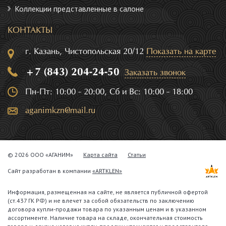
Коллекции представленные в салоне
КОНТАКТЫ
г. Казань, Чистопольская 20/12
Показать на карте
+7 (843) 204-24-50
Заказать звонок
Пн-Пт: 10:00 - 20:00, Сб и Вс: 10:00 - 18:00
aganimkzn@mail.ru
© 2026 ООО «АГАНИМ»
Карта сайта
Статьи
Сайт разработан в компании
«ARTKLEN»
Информация, размещенная на сайте, не является публичной офертой
(ст.437 ГК РФ) и не влечет за собой обязательств по заключению
договора купли-продажи товара по указанным ценам и в указанном
ассортименте. Наличие товара на складе, окончательная стоимость