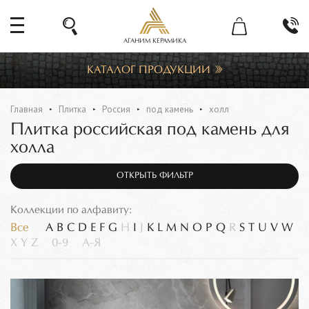
АГАНИМ КЕРАМИКА
КАТАЛОГ ПРОДУКЦИИ
Главная
Плитка
Россия
под камень
холл
Плитка российская под камень для
холла
ОТКРЫТЬ ФИЛЬТР
Коллекции по алфавиту:
Все
A
B
C
D
E
F
G
H
I
J
K
L
M
N
O
P
Q
R
S
T
U
V
W
X
Y
Z
0-9
А-Я