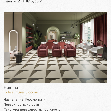
2 110
Цена от
руб./м²
Fiamma
Coliseumgres (Россия)
Назначение:
Керамогранит
Поверхность:
матовая
Текстура поверхности:
под камень