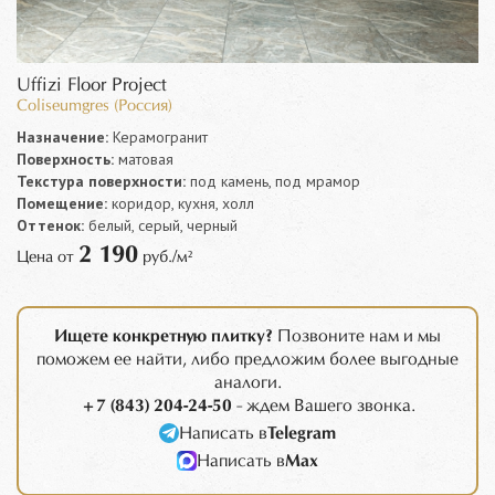
Uffizi Floor Project
Coliseumgres (Россия)
Назначение:
Керамогранит
Поверхность:
матовая
Текстура поверхности:
под камень, под мрамор
Помещение:
коридор, кухня, холл
Оттенок:
белый, серый, черный
2 190
Цена от
руб./м²
Ищете конкретную плитку?
Позвоните нам и мы
поможем ее найти, либо предложим более выгодные
аналоги.
+7 (843) 204-24-50
- ждем Вашего звонка.
Написать в
Telegram
Написать в
Max