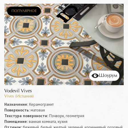
ПОПУЛЯРНОЕ
Шоурум
Vodevil Vives
Vives (Испания)
Назначение:
Керамогранит
Поверхность:
матовая
Текстура поверхности:
Пэчворк, геометрия
Помещение:
ванная комната, кухня
Оттенок:
бежевый, белый, желтый, зеленый, коричневый, розовый,