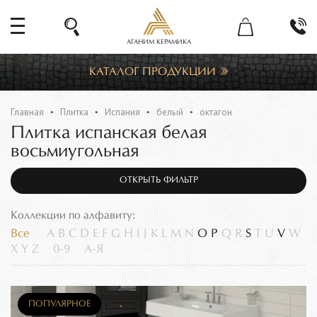
АГАНИМ КЕРАМИКА
КАТАЛОГ ПРОДУКЦИИ
Главная
Плитка
Испания
белый
октагон
Плитка испанская белая
восьмиугольная
ОТКРЫТЬ ФИЛЬТР
Коллекции по алфавиту:
Все
A
B
C
D
E
F
G
H
I
J
K
L
M
N
O
P
Q
R
S
T
U
V
W
X
Y
Z
0-9
А-Я
ПОПУЛЯРНОЕ