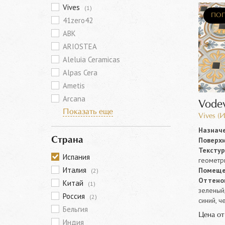
Vives
(1)
ПОП
41zero42
ABK
ARIOSTEA
Aleluia Ceramicas
Alpas Cera
Ametis
Arcana
Vodev
Показать еще
Vives (
Назначе
Поверхн
Страна
Текстур
Испания
геометр
Италия
Помеще
(2)
Оттенок
Китай
(1)
зеленый,
Россия
(2)
синий, ч
Бельгия
Цена о
Индия