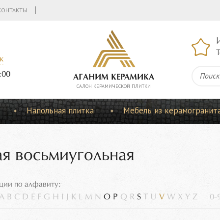
КОНТАКТЫ
Т
к
:00
АГАНИМ КЕРАМИКА
CАЛОН КЕРАМИЧЕСКОЙ ПЛИТКИ
Напольная плитка
Мебель из керамогранит
ая восьмиугольная
ции по алфавиту:
A
B
C
D
E
F
G
H
I
J
K
L
M
N
O
P
Q
R
S
T
U
V
W
X
Y
Z
0-