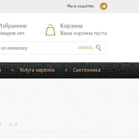
Мы в соцсетях:
Избранное
Корзина
оваров нет
Ваша корзина пуста
ИСКАТЬ
а
Услуга нарезки
Сантехника
9
А-Я