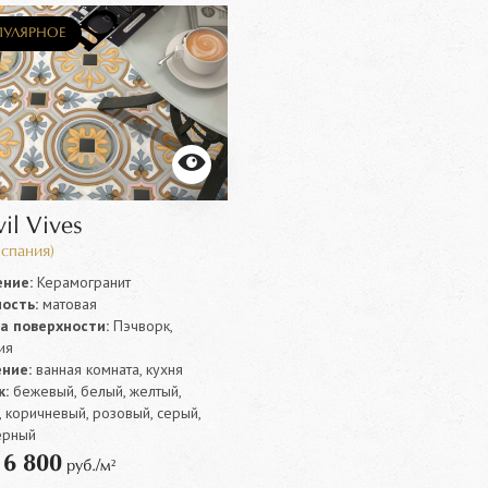
УЛЯРНОЕ
il Vives
Испания)
ние:
Керамогранит
ость:
матовая
а поверхности:
Пэчворк,
ия
ние:
ванная комната, кухня
:
бежевый, белый, желтый,
 коричневый, розовый, серый,
ерный
6 800
т
руб./м²