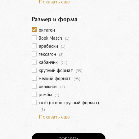
Показать еще
Размер и форма
октагон
Book Match
(1)
арабески
(1)
гексагон
(8)
кабанчик
(21)
крупный формат
(35)
мелкий формат
(95)
овальная
(2)
ромбы
(1)
слэб (особо крупный формат)
(5)
Показать еще