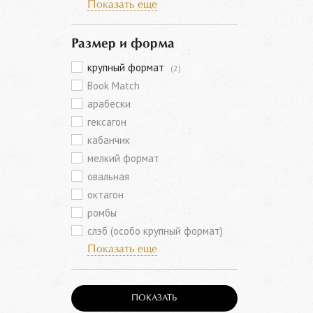
Показать еще
Размер и форма
крупный формат
(2)
Book Match
арабески
гексагон
кабанчик
мелкий формат
овальная
октагон
ромбы
слэб (особо крупный формат)
Показать еще
ПОКАЗАТЬ