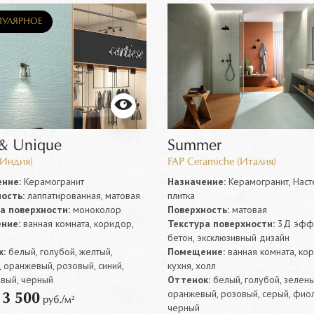
УЛЯРНОЕ
 & Unique
Summer
(Индия)
FAP Ceramiche (Италия)
ние:
Керамогранит
Назначение:
Керамогранит, Наст
ость:
лаппатированная, матовая
плитка
а поверхности:
моноколор
Поверхность:
матовая
ние:
ванная комната, коридор,
Текстура поверхности:
3Д эффе
бетон, эксклюзивный дизайн
:
белый, голубой, желтый,
Помещение:
ванная комната, ко
 оранжевый, розовый, синий,
кухня, холл
вый, черный
Оттенок:
белый, голубой, зелены
оранжевый, розовый, серый, фио
3 500
т
руб./м²
черный