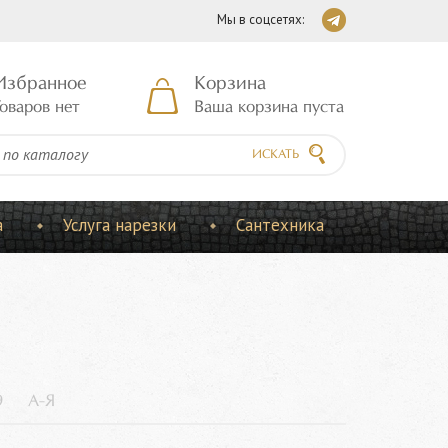
Мы в соцсетях:
Избранное
Корзина
оваров нет
Ваша корзина пуста
ИСКАТЬ
а
Услуга нарезки
Сантехника
9
А-Я