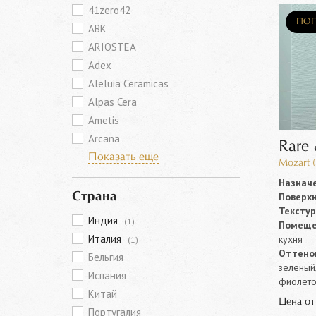
41zero42
ПОП
ABK
ARIOSTEA
Adex
Aleluia Ceramicas
Alpas Cera
Ametis
Arcana
Rare
Показать еще
Mozart 
Назначе
Поверхн
Страна
Текстур
Индия
(1)
Помеще
Италия
кухня
(1)
Оттенок
Бельгия
зеленый,
Испания
фиолето
Китай
Цена о
Португалия