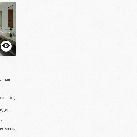
енная
кт, под
ридор,
й,
летовый,