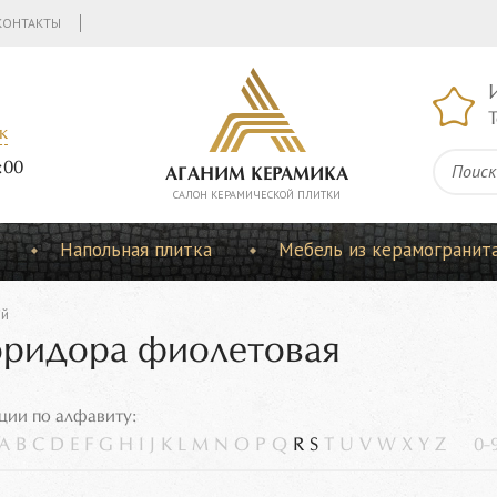
КОНТАКТЫ
Т
к
:00
АГАНИМ КЕРАМИКА
CАЛОН КЕРАМИЧЕСКОЙ ПЛИТКИ
Напольная плитка
Мебель из керамогранит
ый
оридора фиолетовая
ции по алфавиту:
A
B
C
D
E
F
G
H
I
J
K
L
M
N
O
P
Q
R
S
T
U
V
W
X
Y
Z
0-