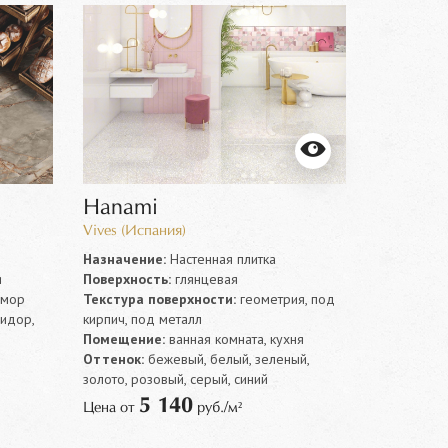
Hanami
Vives (Испания)
Назначение:
Настенная плитка
я
Поверхность:
глянцевая
амор
Текстура поверхности:
геометрия, под
ридор,
кирпич, под металл
Помещение:
ванная комната, кухня
Оттенок:
бежевый, белый, зеленый,
золото, розовый, серый, синий
5 140
Цена от
руб./м²