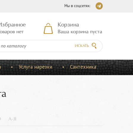
Мы в соцсетях:
Избранное
Корзина
оваров нет
Ваша корзина пуста
ИСКАТЬ
а
Услуга нарезки
Сантехника
та
9
А-Я