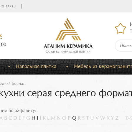
КОНТАКТЫ
Т
к
:00
АГАНИМ КЕРАМИКА
CАЛОН КЕРАМИЧЕСКОЙ ПЛИТКИ
Напольная плитка
Мебель из керамогранит
едний формат
 кухни серая среднего форма
ции по алфавиту:
A
B
C
D
E
F
G
H
I
J
K
L
M
N
O
P
Q
R
S
T
U
V
W
X
Y
Z
0-