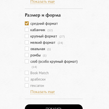
Показать еще
Размер и форма
средний формат
кабанчик
(12)
крупный формат
(27)
мелкий формат
(24)
овальная
(1)
ромбы
(1)
слэб (особо крупный формат)
(14)
Book Match
арабески
гексагон
Показать еще