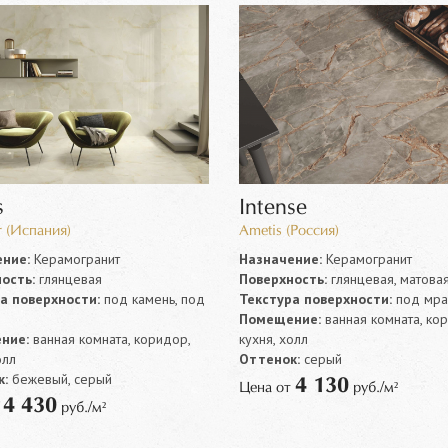
s
Intense
r (Испания)
Ametis (Россия)
ние:
Керамогранит
Назначение:
Керамогранит
ость:
глянцевая
Поверхность:
глянцевая, матова
а поверхности:
под камень, под
Текстура поверхности:
под мр
Помещение:
ванная комната, ко
ние:
ванная комната, коридор,
кухня, холл
олл
Оттенок:
серый
:
бежевый, серый
4 130
Цена от
руб./м²
4 430
т
руб./м²