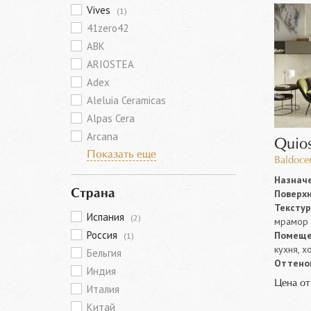
Vives
(1)
41zero42
ABK
ARIOSTEA
Adex
Aleluia Ceramicas
Alpas Cera
Arcana
Quio
Показать еще
Baldoce
Назначе
Поверхн
Страна
Текстур
Испания
(2)
мрамор
Россия
Помеще
(1)
кухня, х
Бельгия
Оттенок
Индия
Цена о
Италия
Китай