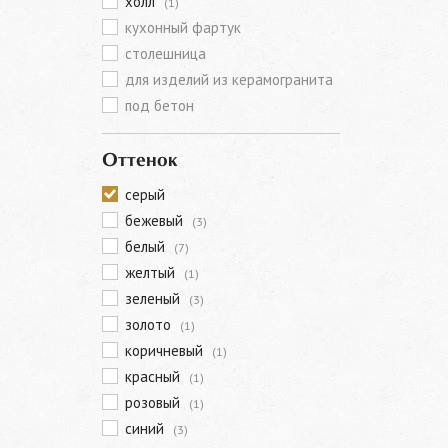
холл
(1)
кухонный фартук
столешница
для изделий из керамогранита
под бетон
Оттенок
серый
бежевый
(3)
белый
(7)
желтый
(1)
зеленый
(3)
золото
(1)
коричневый
(1)
красный
(1)
розовый
(1)
синий
(3)