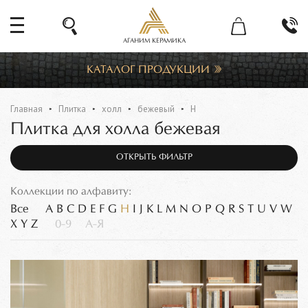
АГАНИМ КЕРАМИКА
КАТАЛОГ ПРОДУКЦИИ
Главная
Плитка
холл
бежевый
H
Плитка для холла бежевая
ОТКРЫТЬ ФИЛЬТР
Коллекции по алфавиту:
Все
A
B
C
D
E
F
G
H
I
J
K
L
M
N
O
P
Q
R
S
T
U
V
W
X
Y
Z
0-9
А-Я