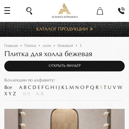
АГАНИМ КЕРАМИКА
КАТАЛОГ ПРОДУКЦИИ
Главная
Плитка
холл
бежевый
S
Плитка для холла бежевая
ОТКРЫТЬ ФИЛЬТР
Коллекции по алфавиту:
Все
A
B
C
D
E
F
G
H
I
J
K
L
M
N
O
P
Q
R
S
T
U
V
W
X
Y
Z
0-9
А-Я