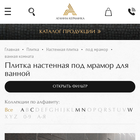
АГАНИМ КЕРАМИКА
КАТАЛОГ ПРОДУКЦИИ
Главная
Плитка
Настенная плитка
под мрамор
ванная комната
Плитка настенная под мрамор для
ванной
ОТКРЫТЬ ФИЛЬТР
Коллекции по алфавиту:
Все
A
B
C
D
E
F
G
H
I
J
K
L
M
N
O
P
Q
R
S
T
U
V
W
X
Y
Z
0-9
А-Я