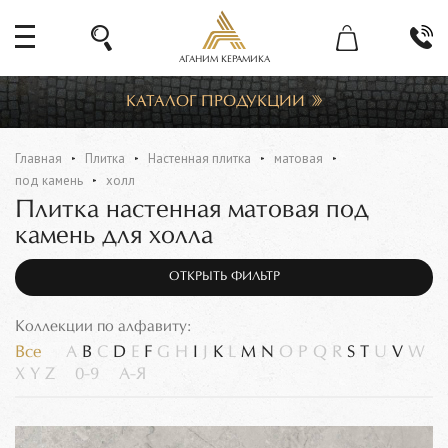
АГАНИМ КЕРАМИКА
КАТАЛОГ ПРОДУКЦИИ
Главная
Плитка
Настенная плитка
матовая
под камень
холл
Плитка настенная матовая под
камень для холла
ОТКРЫТЬ ФИЛЬТР
Коллекции по алфавиту:
Все
A
B
C
D
E
F
G
H
I
J
K
L
M
N
O
P
Q
R
S
T
U
V
W
X
Y
Z
0-9
А-Я