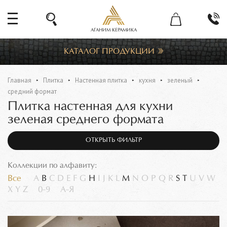
АГАНИМ КЕРАМИКА
КАТАЛОГ ПРОДУКЦИИ
Главная
Плитка
Настенная плитка
кухня
зеленый
средний формат
Плитка настенная для кухни
зеленая среднего формата
ОТКРЫТЬ ФИЛЬТР
Коллекции по алфавиту:
Все
A
B
C
D
E
F
G
H
I
J
K
L
M
N
O
P
Q
R
S
T
U
V
W
X
Y
Z
0-9
А-Я