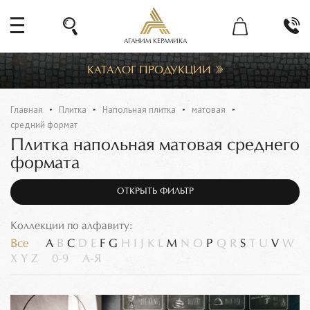
АГАНИМ КЕРАМИКА
КАТАЛОГ ПРОДУКЦИИ
Главная
Плитка
Напольная плитка
матовая
средний формат
Плитка напольная матовая среднего
формата
ОТКРЫТЬ ФИЛЬТР
Коллекции по алфавиту:
Все
A
B
C
D
E
F
G
H
I
J
K
L
M
N
O
P
Q
R
S
T
U
V
W
X
Y
Z
0-9
А-Я