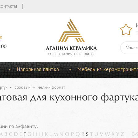
КОНТАКТЫ
Т
к
:00
АГАНИМ КЕРАМИКА
CАЛОН КЕРАМИЧЕСКОЙ ПЛИТКИ
Напольная плитка
Мебель из керамогранит
ртук
розовый
мелкий формат
атовая для кухонного фартук
ции по алфавиту:
A
B
C
D
E
F
G
H
I
J
K
L
M
N
O
P
Q
R
S
T
U
V
W
X
Y
Z
0-