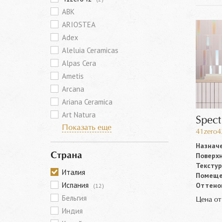
ABK
ARIOSTEA
Adex
Aleluia Ceramicas
Alpas Cera
Ametis
Arcana
Ariana Ceramica
Art Natura
Spect
Показать еще
41zero4
Назначе
Поверхн
Страна
Текстур
Италия
Помеще
Испания
Оттенок
(12)
Бельгия
Цена о
Индия