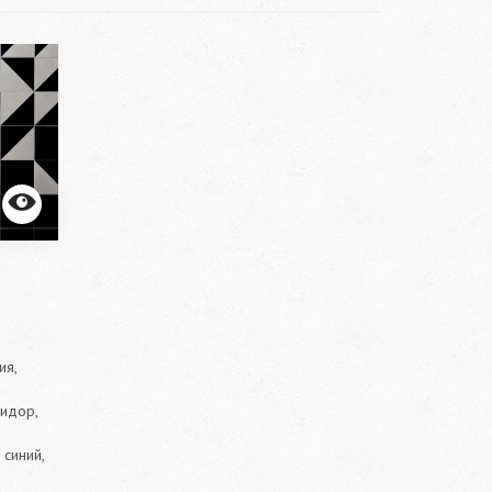
ия,
ридор,
 синий,