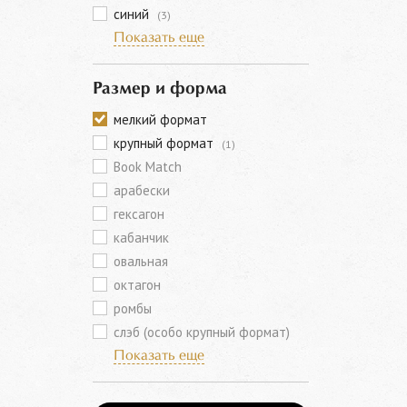
синий
(3)
Показать еще
Размер и форма
мелкий формат
крупный формат
(1)
Book Match
арабески
гексагон
кабанчик
овальная
октагон
ромбы
слэб (особо крупный формат)
Показать еще