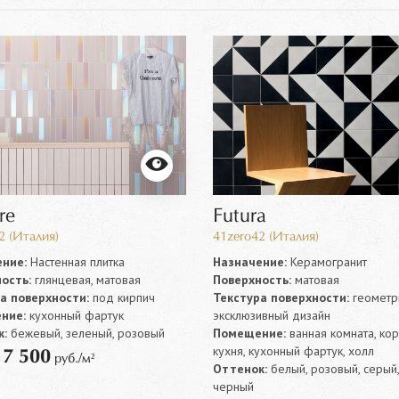
re
Futura
2 (Италия)
41zero42 (Италия)
ние:
Настенная плитка
Назначение:
Керамогранит
ость:
глянцевая, матовая
Поверхность:
матовая
а поверхности:
под кирпич
Текстура поверхности:
геометр
ние:
кухонный фартук
эксклюзивный дизайн
:
бежевый, зеленый, розовый
Помещение:
ванная комната, ко
кухня, кухонный фартук, холл
7 500
т
руб./м²
Оттенок:
белый, розовый, серый,
черный