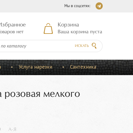
Мы в соцсетях:
Избранное
Корзина
оваров нет
Ваша корзина пуста
ИСКАТЬ
а
Услуга нарезки
Сантехника
а розовая мелкого
9
А-Я