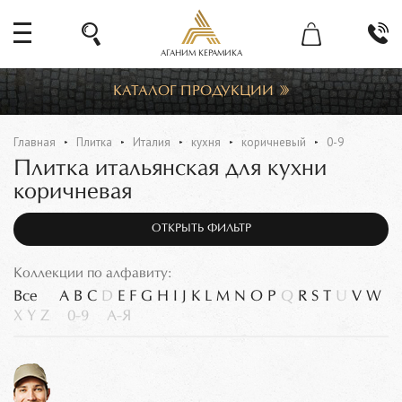
АГАНИМ КЕРАМИКА
КАТАЛОГ ПРОДУКЦИИ
Главная
Плитка
Италия
кухня
коричневый
0-9
Плитка итальянская для кухни
коричневая
ОТКРЫТЬ ФИЛЬТР
Коллекции по алфавиту:
Все
A
B
C
D
E
F
G
H
I
J
K
L
M
N
O
P
Q
R
S
T
U
V
W
X
Y
Z
0-9
А-Я