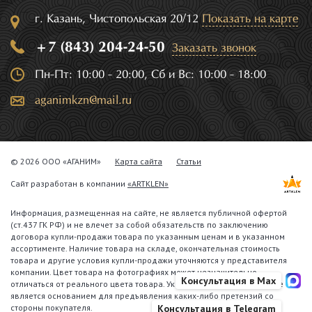
г. Казань, Чистопольская 20/12
Показать на карте
+7 (843) 204-24-50
Заказать звонок
Пн-Пт: 10:00 - 20:00, Сб и Вс: 10:00 - 18:00
aganimkzn@mail.ru
© 2026 ООО «АГАНИМ»
Карта сайта
Статьи
Сайт разработан в компании
«ARTKLEN»
Информация, размещенная на сайте, не является публичной офертой
(ст.437 ГК РФ) и не влечет за собой обязательств по заключению
договора купли-продажи товара по указанным ценам и в указанном
ассортименте. Наличие товара на складе, окончательная стоимость
товара и другие условия купли-продажи уточняются у представителя
компании. Цвет товара на фотографиях может незначительно
Консультация в Max
отличаться от реального цвета товара. Указанное обстоятельство не
является основанием для предъявления каких-либо претензий со
стороны покупателя.
Консультация в Telegram