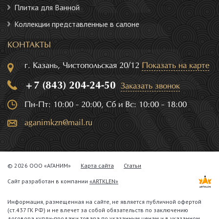
Плитка для Ванной
Коллекции представленные в салоне
КОНТАКТЫ
г. Казань, Чистопольская 20/12
Показать на карте
+7 (843) 204-24-50
Заказать звонок
Пн-Пт: 10:00 - 20:00, Сб и Вс: 10:00 - 18:00
aganimkzn@mail.ru
© 2026 ООО «АГАНИМ»
Карта сайта
Статьи
Сайт разработан в компании
«ARTKLEN»
Информация, размещенная на сайте, не является публичной офертой
(ст.437 ГК РФ) и не влечет за собой обязательств по заключению
договора купли-продажи товара по указанным ценам и в указанном