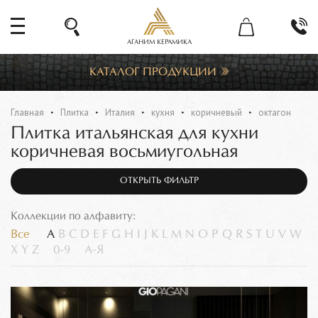
АГАНИМ КЕРАМИКА
КАТАЛОГ ПРОДУКЦИИ
Главная
Плитка
Италия
кухня
коричневый
октагон
Плитка итальянская для кухни
коричневая восьмиугольная
ОТКРЫТЬ ФИЛЬТР
Коллекции по алфавиту:
Все
A
B
C
D
E
F
G
H
I
J
K
L
M
N
O
P
Q
R
S
T
U
V
W
X
Y
Z
0-9
А-Я