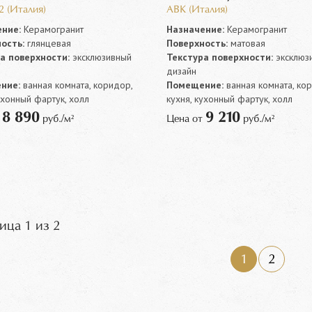
2 (Италия)
ABK (Италия)
ние:
Керамогранит
Назначение:
Керамогранит
ость:
глянцевая
Поверхность:
матовая
а поверхности:
эксклюзивный
Текстура поверхности:
эксклюз
дизайн
ние:
ванная комната, коридор,
Помещение:
ванная комната, ко
ухонный фартук, холл
кухня, кухонный фартук, холл
8 890
9 210
т
руб./м²
Цена от
руб./м²
ица 1 из 2
1
2