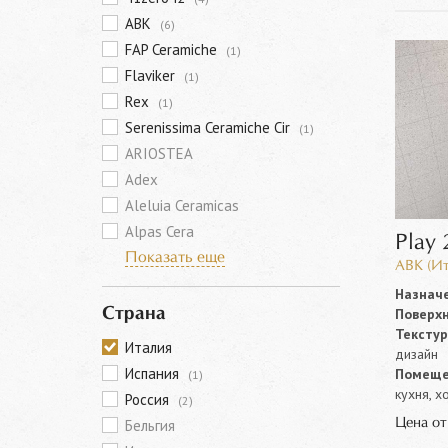
ABK
(6)
FAP Ceramiche
(1)
Flaviker
(1)
Rex
(1)
Serenissima Ceramiche Cir
(1)
ARIOSTEA
Adex
Aleluia Ceramicas
Alpas Cera
Play 
Показать еще
ABK (Ит
Назначе
Поверхн
Страна
Текстур
Италия
дизайн
Испания
Помеще
(1)
кухня, х
Россия
(2)
Цена о
Бельгия