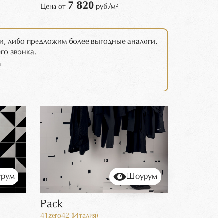
7 820
Цена от
руб./м²
и, либо предложим более выгодные аналоги.
го звонка.
m
рум
Шоурум
Pack
41zero42 (Италия)