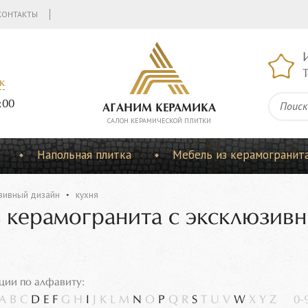
КОНТАКТЫ
Т
к
:00
АГАНИМ КЕРАМИКА
CАЛОН КЕРАМИЧЕСКОЙ ПЛИТКИ
Напольная плитка
Мебель из керамогранит
зивный дизайн
кухня
з керамогранита с эксклюзив
ции по алфавиту:
A
B
C
D
E
F
G
H
I
J
K
L
M
N
O
P
Q
R
S
T
U
V
W
X
Y
Z
0-