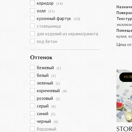
коридор
(14)
Назначе
холл
(15)
Поверхн
кухонный фартук
Текстур
(10)
эксклюз
столешница
Помеще
для изделий из керамогранита
кухня, х
под бетон
Цена о
Оттенок
бежевый
(2)
белый
(1)
НОВ
зеленый
(1)
коричневый
(4)
розовый
(1)
серый
(6)
синий
(2)
черный
(4)
бордовый
STOR