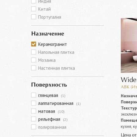
Индия
Китай
Португалия
Назначение
Керамогранит
Напольная плитка
Мозаика
Настенная плитка
Wide
Поверхность
ABK (Ит
глянцевая
Назначе
(1)
Поверхн
лаппатированная
(1)
Текстур
матовая
(10)
эксклюз
рельефная
(2)
Помеще
кухня, к
полированная
Цена о