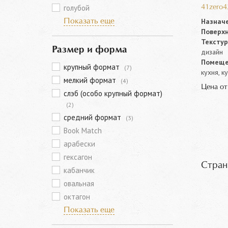
голубой
41zero4
Назначе
Показать еще
Поверхн
Текстур
Размер и форма
дизайн
Помеще
крупный формат
(7)
кухня, к
мелкий формат
(4)
Цена о
слэб (особо крупный формат)
(2)
средний формат
(3)
Book Match
арабески
гексагон
Стран
кабанчик
овальная
октагон
Показать еще