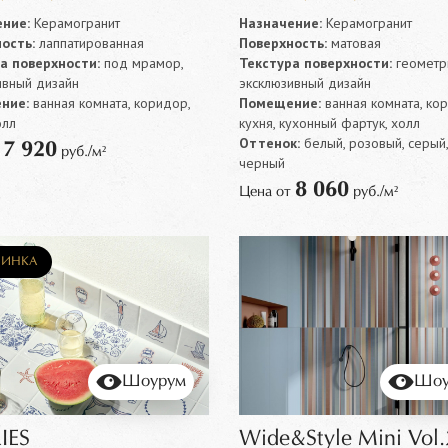
ние:
Керамогранит
Назначение:
Керамогранит
ость:
лаппатированная
Поверхность:
матовая
а поверхности:
под мрамор,
Текстура поверхности:
геометр
ивный дизайн
эксклюзивный дизайн
ние:
ванная комната, коридор,
Помещение:
ванная комната, ко
олл
кухня, кухонный фартук, холл
Оттенок:
белый, розовый, серый,
7 920
т
руб./м²
черный
8 060
Цена от
руб./м²
ИНКА
Шоурум
Шоу
IES
Wide&Style Mini Vol.