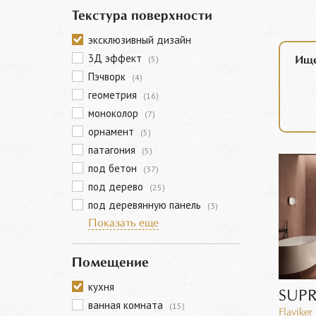
Текстура поверхности
эксклюзивный дизайн
3Д эффект
(5)
Ище
Пэчворк
(4)
геометрия
(16)
моноколор
(7)
орнамент
(5)
патагония
(5)
под бетон
(37)
под дерево
(25)
под деревянную панель
(3)
Показать еще
Помещение
кухня
SUP
ванная комната
(15)
Flaviker