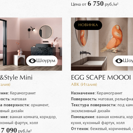
6 750
Цена от
руб./м²
НОВИНКА
Шоурум
Шоу
&Style Mini
EGG SCAPE MOOOI
алия)
ABK (Италия)
ние:
Керамогранит
Назначение:
Керамогранит
ость:
матовая
Поверхность:
матовая, рельефн
а поверхности:
орнамент,
Текстура поверхности:
под каме
ивный дизайн
эксклюзивный дизайн
ние:
ванная комната, коридор,
Помещение:
ванная комната, ко
ухонный фартук, холл
кухня, кухонный фартук, холл
Оттенок:
бежевый, коричневый,
7 090
т
руб./м²