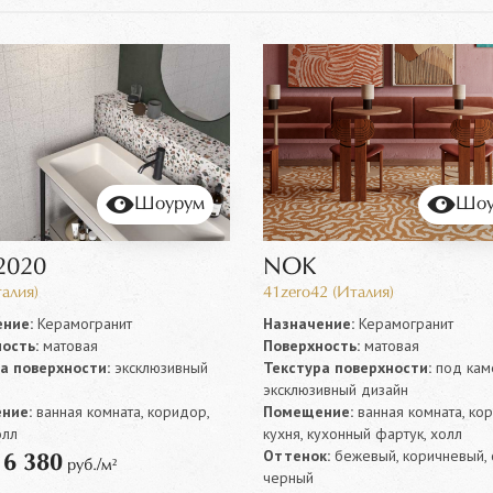
Шоурум
Шоу
2020
NOK
алия)
41zero42 (Италия)
ние:
Керамогранит
Назначение:
Керамогранит
ость:
матовая
Поверхность:
матовая
а поверхности:
эксклюзивный
Текстура поверхности:
под каме
эксклюзивный дизайн
ние:
ванная комната, коридор,
Помещение:
ванная комната, ко
олл
кухня, кухонный фартук, холл
Оттенок:
бежевый, коричневый, 
6 380
т
руб./м²
черный