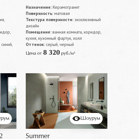
Назначение:
Керамогранит
Поверхность:
матовая
ия,
Текстура поверхности:
эксклюзивный
дизайн
ридор,
Помещение:
ванная комната, коридор,
кухня, кухонный фартук, холл
 синий,
Оттенок:
серый, черный
8 320
Цена от
руб./м²
рум
Шоурум
2
Summer