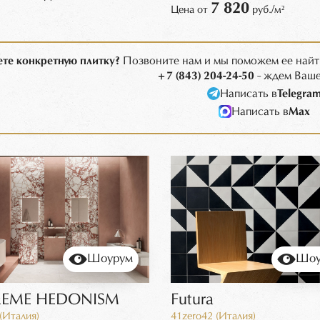
7 820
Цена от
руб./м²
те конкретную плитку?
Позвоните нам и мы поможем ее найт
+7 (843) 204-24-50
- ждем Ваше
Написать в
Telegra
Написать в
Max
Шоурум
Шоу
REME HEDONISM
Futura
 (Италия)
41zero42 (Италия)