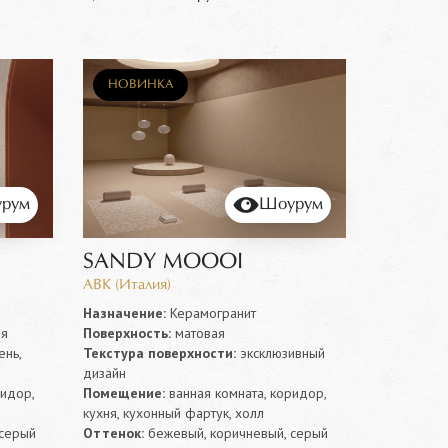
НОВИНКА
рум
Шоурум
SANDY MOOOI
ABK (Италия)
Назначение:
Керамогранит
ая
Поверхность:
матовая
нь,
Текстура поверхности:
эксклюзивный
дизайн
ридор,
Помещение:
ванная комната, коридор,
кухня, кухонный фартук, холл
 серый
Оттенок:
бежевый, коричневый, серый