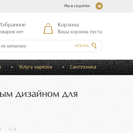
Мы в соцсетях:
Избранное
Корзина
оваров нет
Ваша корзина пуста
ИСКАТЬ
а
Услуга нарезки
Сантехника
ным дизайном для
9
А-Я