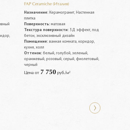
FAP Ceramiche (Италия)
Назначение:
Керамогранит, Настенная
плитка
ивный
Поверхность:
матовая
Текстура поверхности:
3Д эффект, под
ридор,
бетон, эксклюзивный дизайн
Помещение:
ванная комната, коридор,
кухня, холл
Оттенок:
белый, голубой, зеленый,
оранжевый, розовый, серый, фиолетовый,
черный
7 750
Цена от
руб./м²