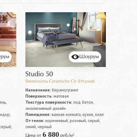
рум
Шоурум
Studio 50
Serenissima Ceramiche Cir (Италия)
Назначение:
Керамогранит
Поверхность:
матовая
нь,
Текстура поверхности:
под бетон,
эксклюзивный дизайн
ридор,
Помещение:
ванная комната, кухня, холл
Оттенок:
коричневый, розовый, серый,
серый,
синий, черный
6 880
Цена от
руб./м²