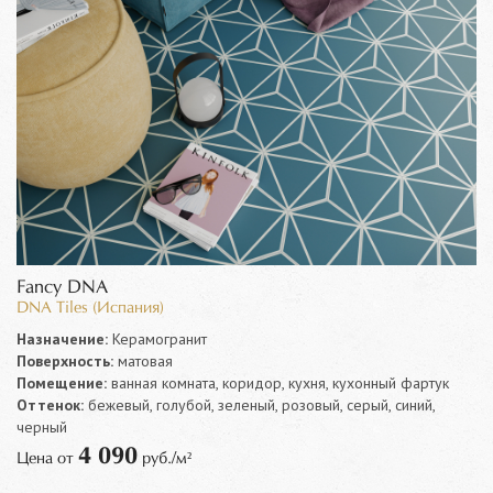
Fancy DNA
DNA Tiles (Испания)
Назначение:
Керамогранит
Поверхность:
матовая
Помещение:
ванная комната, коридор, кухня, кухонный фартук
Оттенок:
бежевый, голубой, зеленый, розовый, серый, синий,
черный
4 090
Цена от
руб./м²