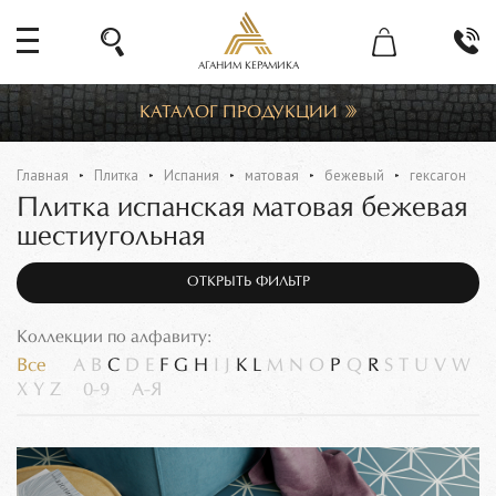
АГАНИМ КЕРАМИКА
КАТАЛОГ ПРОДУКЦИИ
Главная
Плитка
Испания
матовая
бежевый
гексагон
Плитка испанская матовая бежевая
шестиугольная
ОТКРЫТЬ ФИЛЬТР
Коллекции по алфавиту:
Все
A
B
C
D
E
F
G
H
I
J
K
L
M
N
O
P
Q
R
S
T
U
V
W
X
Y
Z
0-9
А-Я