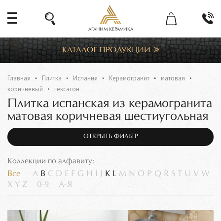
АГАНИМ КЕРАМИКА
КАТАЛОГ ПРОДУКЦИИ
Главная
Плитка
Испания
Керамогранит
матовая
коричневый
гексагон
Плитка испанская из керамогранита
матовая коричневая шестиугольная
ОТКРЫТЬ ФИЛЬТР
Коллекции по алфавиту:
Все
A
B
C
D
E
F
G
H
I
J
K
L
M
N
O
P
Q
R
S
T
U
V
W
X
Y
Z
0-9
А-Я