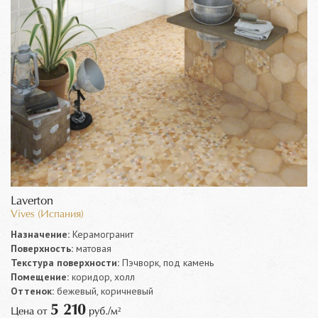
Laverton
Vives (Испания)
Назначение:
Керамогранит
Поверхность:
матовая
Текстура поверхности:
Пэчворк, под камень
Помещение:
коридор, холл
Оттенок:
бежевый, коричневый
5 210
Цена от
руб./м²