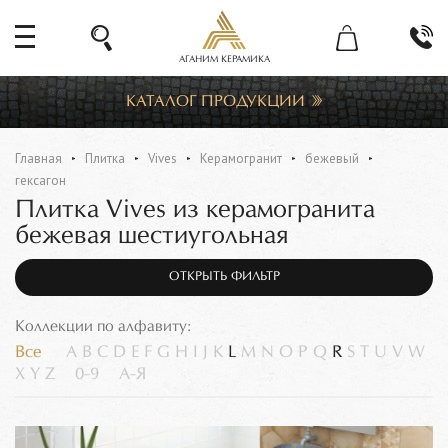
АГАНИМ КЕРАМИКА
КАТАЛОГ ПРОДУКЦИИ
Главная
Плитка
Vives
Керамогранит
бежевый
гексагон
Плитка Vives из керамогранита
бежевая шестиугольная
ОТКРЫТЬ ФИЛЬТР
Коллекции по алфавиту:
Все
A
B
C
D
E
F
G
H
I
J
K
L
M
N
O
P
Q
R
S
T
U
V
W
X
Y
Z
0-9
А-Я