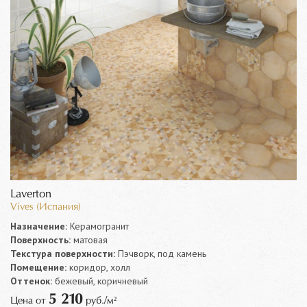
Laverton
Vives (Испания)
Назначение:
Керамогранит
Поверхность:
матовая
Текстура поверхности:
Пэчворк, под камень
Помещение:
коридор, холл
Оттенок:
бежевый, коричневый
5 210
Цена от
руб./м²