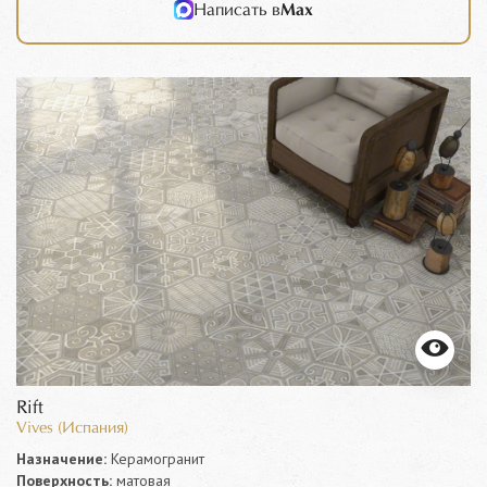
Написать в
Max
Rift
Vives (Испания)
Назначение:
Керамогранит
Поверхность:
матовая