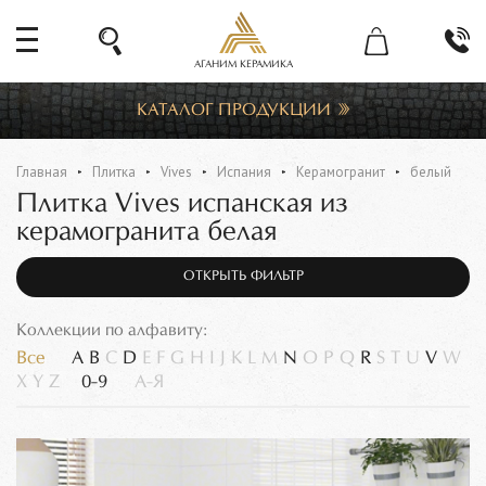
АГАНИМ КЕРАМИКА
КАТАЛОГ ПРОДУКЦИИ
Главная
Плитка
Vives
Испания
Керамогранит
белый
Плитка Vives испанская из
керамогранита белая
ОТКРЫТЬ ФИЛЬТР
Коллекции по алфавиту:
Все
A
B
C
D
E
F
G
H
I
J
K
L
M
N
O
P
Q
R
S
T
U
V
W
X
Y
Z
0-9
А-Я