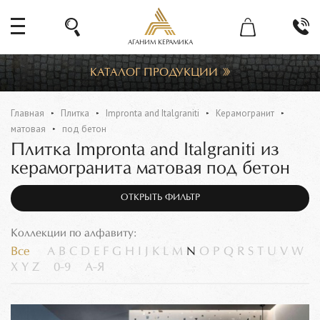
АГАНИМ КЕРАМИКА
КАТАЛОГ ПРОДУКЦИИ
Главная
Плитка
Impronta and Italgraniti
Керамогранит
матовая
под бетон
Плитка Impronta and Italgraniti из
керамогранита матовая под бетон
ОТКРЫТЬ ФИЛЬТР
Коллекции по алфавиту:
Все
A
B
C
D
E
F
G
H
I
J
K
L
M
N
O
P
Q
R
S
T
U
V
W
X
Y
Z
0-9
А-Я