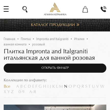
АГАНИМ КЕРАМИКА
КАТАЛОГ ПРОДУКЦИИ
Главная
Плитка
Impronta and Italgraniti
Италия
ванная комната
розовый
Плитка Impronta and Italgraniti
итальянская для ванной розовая
ОТКРЫТЬ ФИЛЬТР
Коллекции по алфавиту:
Все
A
B
C
D
E
F
G
H
I
J
K
L
M
N
O
P
Q
R
S
T
U
V
W
X
Y
Z
0-9
А-Я