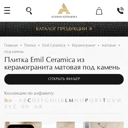
АГАНИМ КЕРАМИКА
КАТАЛОГ ПРОДУКЦИИ
Главная
Плитка
Emil Ceramica
Керамогранит
матовая
под камень
Плитка Emil Ceramica из
керамогранита матовая под камень
ОТКРЫТЬ ФИЛЬТР
Коллекции по алфавиту:
Все
A
B
C
D
E
F
G
H
I
J
K
L
M
N
O
P
Q
R
S
T
U
V
W
X
Y
Z
0-9
А-Я