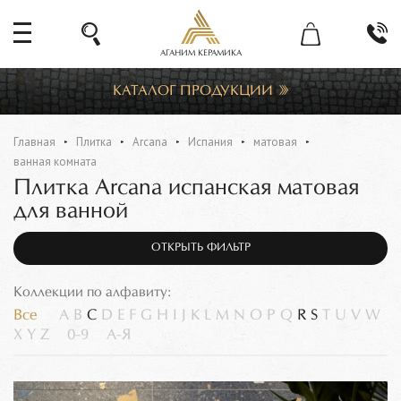
АГАНИМ КЕРАМИКА
КАТАЛОГ ПРОДУКЦИИ
Главная
Плитка
Arcana
Испания
матовая
ванная комната
Плитка Arcana испанская матовая
для ванной
ОТКРЫТЬ ФИЛЬТР
Коллекции по алфавиту:
Все
A
B
C
D
E
F
G
H
I
J
K
L
M
N
O
P
Q
R
S
T
U
V
W
X
Y
Z
0-9
А-Я