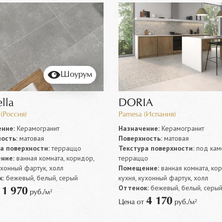
Шоурум
lla
DORIA
(Россия)
Pamesa (Испания)
ние:
Керамогранит
Назначение:
Керамогранит
ость:
матовая
Поверхность:
матовая
а поверхности:
терраццо
Текстура поверхности:
под каме
ние:
ванная комната, коридор,
терраццо
ухонный фартук, холл
Помещение:
ванная комната, ко
:
бежевый, белый, серый
кухня, кухонный фартук, холл
Оттенок:
бежевый, белый, серы
1 970
т
руб./м²
4 170
Цена от
руб./м²