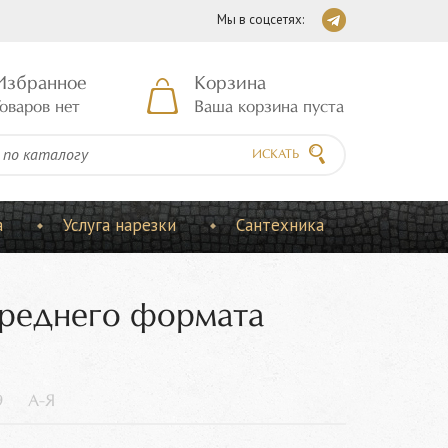
Мы в соцсетях:
Избранное
Корзина
оваров нет
Ваша корзина пуста
ИСКАТЬ
а
Услуга нарезки
Сантехника
среднего формата
9
А-Я