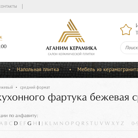
КОНТАКТЫ
Т
к
:00
АГАНИМ КЕРАМИКА
CАЛОН КЕРАМИЧЕСКОЙ ПЛИТКИ
Напольная плитка
Мебель из керамогранит
ежевый
средний формат
кухонного фартука бежевая 
ции по алфавиту:
A
B
C
D
E
F
G
H
I
J
K
L
M
N
O
P
Q
R
S
T
U
V
W
X
Y
Z
0-