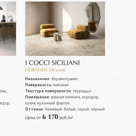
I COCCI SICILIANI
FIORANESE (Италия)
Назначение:
Керамогранит
Поверхность:
матовая
нь,
Текстура поверхности:
терраццо
Помещение:
ванная комната, коридор,
ридор,
кухня, кухонный фартук
Оттенок:
бежевый, белый, серый, черный
й
6 170
Цена от
руб./м²