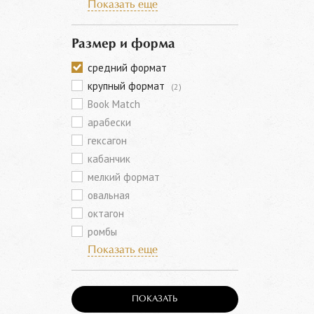
Показать еще
Размер и форма
средний формат
крупный формат
(2)
Book Match
арабески
гексагон
кабанчик
мелкий формат
овальная
октагон
ромбы
Показать еще
ПОКАЗАТЬ