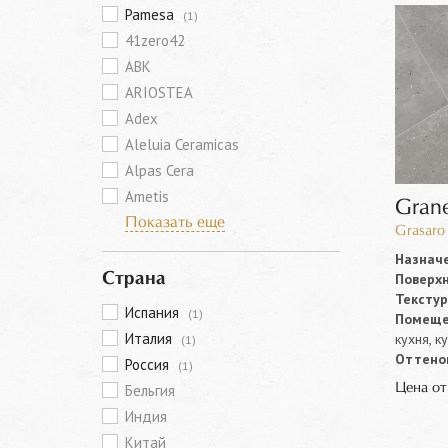
Pamesa
(1)
41zero42
ABK
ARIOSTEA
Adex
Aleluia Ceramicas
Alpas Cera
Ametis
Grane
Показать еще
Grasaro 
Назначе
Поверхн
Страна
Текстур
Испания
(1)
Помеще
Италия
кухня, к
(1)
Оттенок
Россия
(1)
Цена о
Бельгия
Индия
Китай