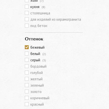
холл
(7)
кухня
(8)
столешница
для изделий из керамогранита
под бетон
Оттенок
бежевый
белый
(2)
серый
(3)
бордовый
голубой
желтый
зеленый
золото
коричневый
красный