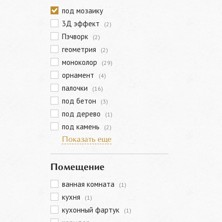
под мозаику
3Д эффект
(2)
Пэчворк
(2)
геометрия
(2)
моноколор
(29)
орнамент
(4)
палочки
(16)
под бетон
(3)
под дерево
(1)
под камень
(2)
Показать еще
Помещение
ванная комната
(1)
кухня
(1)
кухонный фартук
(1)