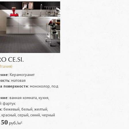
O CE.SI.
Италия)
ние:
Керамогранит
ость:
матовая
а поверхности:
моноколор, под
ние:
ванная комната, кухня,
й фартук
:
бежевый, белый, желтый,
 красный, серый, синий, черный
50
т
руб./м²