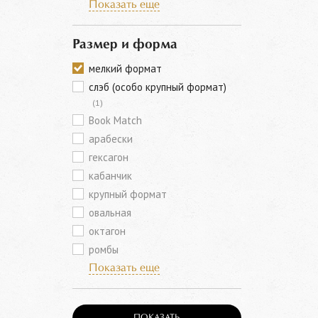
Показать еще
Размер и форма
мелкий формат
слэб (особо крупный формат)
(1)
Book Match
арабески
гексагон
кабанчик
крупный формат
овальная
октагон
ромбы
Показать еще