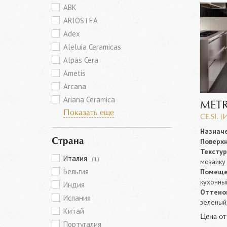
ABK
ARIOSTEA
Adex
Aleluia Ceramicas
Alpas Cera
Ametis
Arcana
Ariana Ceramica
METR
Показать еще
CE.SI. (
Назначе
Поверхн
Страна
Текстур
Италия
(1)
мозаику
Бельгия
Помеще
кухонны
Индия
Оттенок
Испания
зеленый,
Китай
Цена о
Португалия