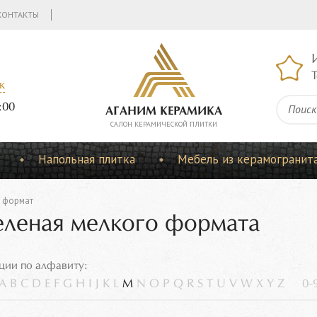
КОНТАКТЫ
Т
к
:00
АГАНИМ КЕРАМИКА
CАЛОН КЕРАМИЧЕСКОЙ ПЛИТКИ
Напольная плитка
Мебель из керамогранит
 формат
еленая мелкого формата
ции по алфавиту:
A
B
C
D
E
F
G
H
I
J
K
L
M
N
O
P
Q
R
S
T
U
V
W
X
Y
Z
0-