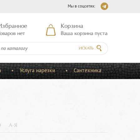
Мы в соцсетях:
Избранное
Корзина
оваров нет
Ваша корзина пуста
ИСКАТЬ
а
Услуга нарезки
Сантехника
9
А-Я