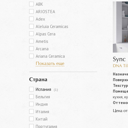
ABK
ARIOSTEA
Adex
Aleluia Ceramicas
Alpas Cera
Ametis
Arcana
Ariana Ceramica
Sync
Показать еще
DNA Til
Назначе
Поверхн
Страна
Текстур
Испания
(1)
Помеще
Бельгия
кухня, к
Оттенок
Индия
Цена о
Италия
Китай
Португалия