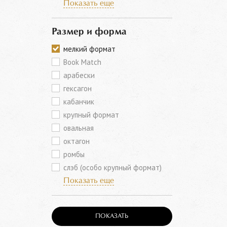
Показать еще
Размер и форма
мелкий формат
Book Match
арабески
гексагон
кабанчик
крупный формат
овальная
октагон
ромбы
слэб (особо крупный формат)
Показать еще
ПОКАЗАТЬ